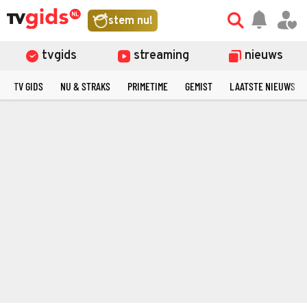
stem nu!
tvgids
streaming
nieuws
TV GIDS
NU & STRAKS
PRIMETIME
GEMIST
LAATSTE NIEUWS