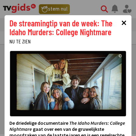
stem nu!
×
De streamingtip van de week: The
tvgids
streaming
nieuws
Idaho Murders: College Nightmare
TV GIDS
NU & STRAKS
PRIMETIME
GEMIST
LAATSTE NIEUWS
NU TE ZIEN
©
De driedelige documentaire
The Idaho Murders: College
Nightmare
gaat over een van de gruwelijkste
moordzaken van de laatste jaren en is een regelrechte