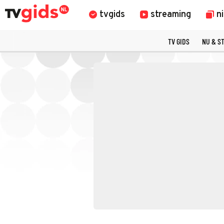
tvgids
streaming
n
TV GIDS
NU & S