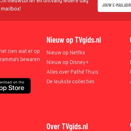
ds.nl nieuwsbrief en ontvang iedere dag
w mailbox!
Nieuw op TVgids.nl
nel zien wat er op
Nieuw op Netflix
ogramma's bewaren
Nieuw op Disney+
Alles over Pathé Thuis
De leukste collecties
Over TVgids.nl