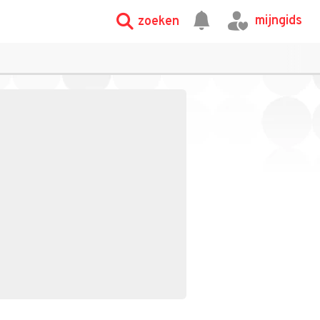
mijngids
zoeken