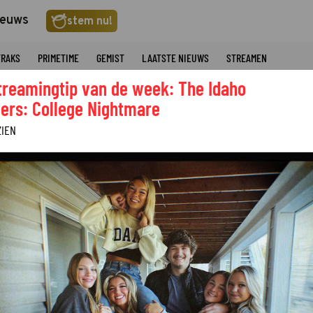
ieuws
stem nu!
TRAKS
PRIMETIME
GEMIST
LAATSTE NIEUWS
STREAMEN
treamingtip van de week: The Idaho
ers: College Nightmare
ZIEN