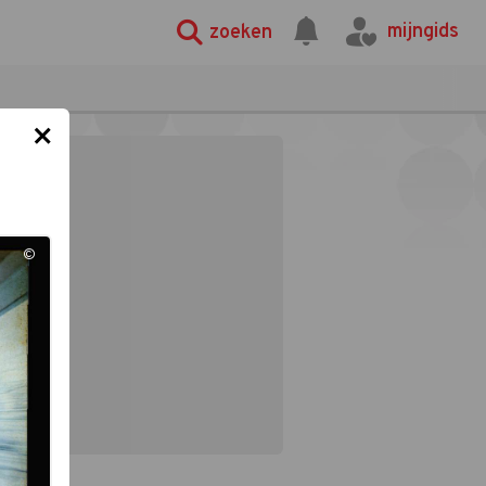
mijngids
zoeken
×
©