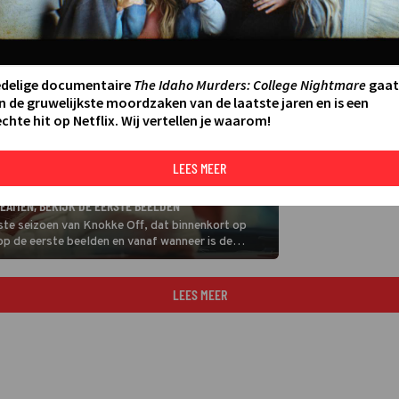
edelige documentaire
The Idaho Murders: College Nightmare
gaat
n de gruwelijkste moordzaken van de laatste jaren en is een
chte hit op Netflix. Wij vertellen je waarom!
LEES MEER
REAMEN, BEKIJK DE EERSTE BEELDEN
ste seizoen van Knokke Off, dat binnenkort op
l op de eerste beelden en vanaf wanneer is de
es snel verder.
LEES MEER