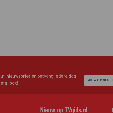
ds.nl nieuwsbrief en ontvang iedere dag
w mailbox!
Nieuw op TVgids.nl