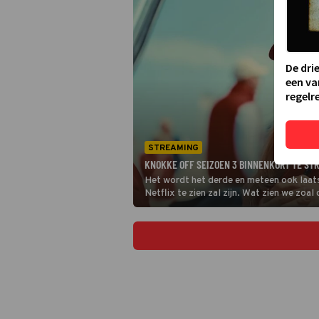
De dri
een va
regelre
STREAMING
KNOKKE OFF SEIZOEN 3 BINNENKORT TE ST
Het wordt het derde en meteen ook laat
Netflix te zien zal zijn. Wat zien we zoa
populaire Vlaamse serie te streamen? Le