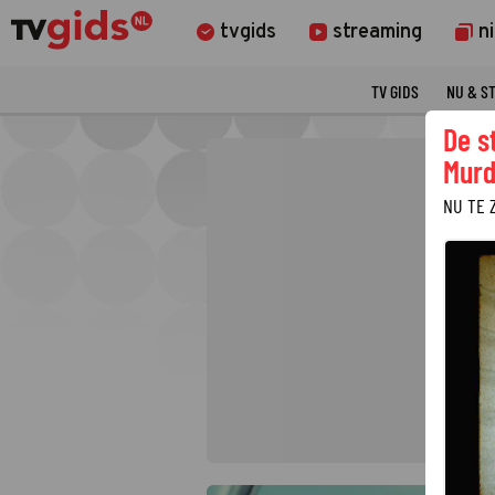
tvgids
streaming
n
TV GIDS
NU & S
De s
Murd
NU TE 