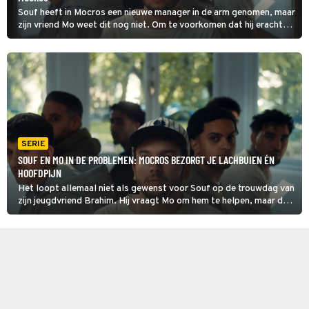
Souf heeft in Mocros een nieuwe manager in de arm genomen, maar
zijn vriend Mo weet dit nog niet. Om te voorkomen dat hij erachter
komt, liegt Souf dat hij geen vrienden mag meenemen naar een
kick-off-feestje van een film.
SERIE
SOUF EN MO IN DE PROBLEMEN: MOCROS BEZORGT JE LACHBUIEN ÉN
HOOFDPIJN
Het loopt allemaal niet als gewenst voor Souf op de trouwdag van
zijn jeugdvriend Brahim. Hij vraagt Mo om hem te helpen, maar dat
was niet zijn beste ingeving. Vanaf dat moment loopt alles in het
honderd in Mocros.