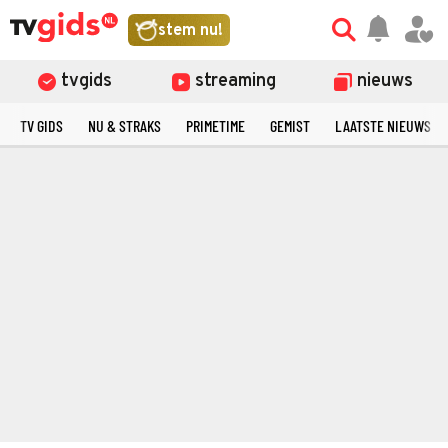
stem nu!
tvgids
streaming
nieuws
TV GIDS
NU & STRAKS
PRIMETIME
GEMIST
LAATSTE NIEUWS