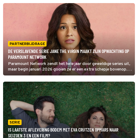
filmacteur.
PARTNERBIJDRAGE
DE VERSLAVENDE SERIE JANE THE VIRGIN MAAKT ZIJN OPWACHTING OP
PARAMOUNT NETWORK
Paramount Network zendt het hele jaar door geweldige series uit,
maar begin januari 2026 gooien ze er een extra schepje bovenop.
Ze hebben namelijk de rechten bemachtigd van Jane the Virgin.
SERIE
IS LAATSTE AFLEVERING BODEM MET EVA CRUTZEN OPMARS NAAR
SEIZOEN 3 EN EEN FILM?