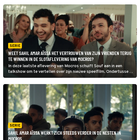
SERIE
WEET SAHIL AMAR AÏSSA HET VERTROUWEN VAN ZIJN VRIENDEN TERUG
TE WINNEN IN DE SLOTAFLEVERING VAN MOCROS?
In deze laatste aflevering van Mocros schuift Souf aan in een
talkshow om te vertellen over zijn nieuwe speelfilm. Ondertussen
vertrouwen zijn eigen vrienden hem niet meer en krijgt hij last van
schuldgevoel na al zijn leugens.
SERIE
SAHIL AMAR AÏSSA WERKT ZICH STEEDS VERDER IN DE NESTEN IN
MOCROS