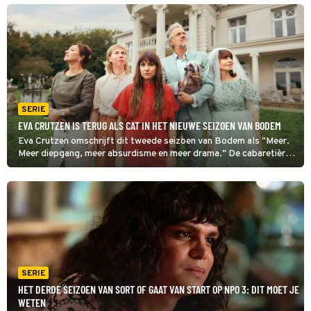
georganiseerd. En dat nog wel op een bowlingbaan.
SERIE
EVA CRUTZEN IS TERUG ALS CAT IN HET NIEUWE SEIZOEN VAN BODEM
Eva Crutzen omschrijft dit tweede seizoen van Bodem als "Meer.
Meer diepgang, meer absurdisme en meer drama." De cabaretière
speelt Cat. Haar leven lijkt op orde tot een wilde nacht alles
verandert.
SERIE
HET DERDE SEIZOEN VAN SORT OF GAAT VAN START OP NPO 3: DIT MOET JE
WETEN