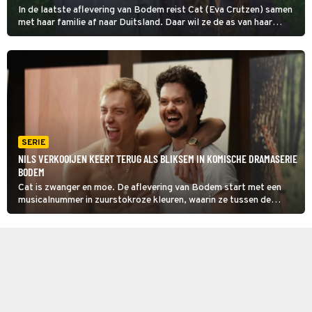
In de laatste aflevering van Bodem reist Cat (Eva Crutzen) samen
met haar familie af naar Duitsland. Daar wil ze de as van haar
overleden broer Tom uitstrooien in een bos. Het afscheid maakt
veel emotie los bij alle aanwezigen.
SERIE
NILS VERKOOIJEN KEERT TERUG ALS BLIKSEM IN KOMISCHE DRAMASERIE
BODEM
Cat is zwanger en moe. De aflevering van Bodem start met een
musicalnummer in zuurstokroze kleuren, waarin ze tussen de
babyflesjes die vermoeidheid bezingt. Later in de aflevering
ontmoet ze haar vroegere vlam, zanger Bliksem.