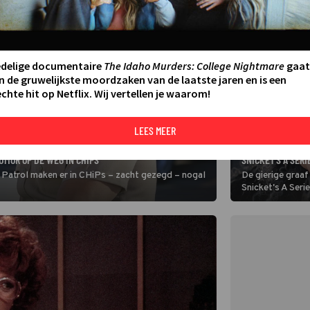
edelige documentaire
The Idaho Murders: College Nightmare
gaat
n de gruwelijkste moordzaken van de laatste jaren en is een
chte hit op Netflix. Wij vertellen je waarom!
LEES MEER
FILM
JIM CARREY HEEF
UMOR OP DE WEG IN CHIPS
SNICKET'S A SER
 Patrol maken er in CHiPs – zacht gezegd – nogal
De gierige graaf
Snicket's A Seri
gezet op het geld
moeten nemen.