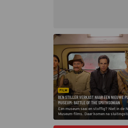
FILM
BEN STILLER VERKAST NAAR EEN NIEUWE PL
MUSEUM: BATTLE OF THE SMITHSONIAN
Een museum saai en stoffig? Niet in de N
Museum-films. Daar komen na sluitingstij
museumstukken tot leven. Nachtwaker Be
Night at the Museum: Battle of the Smi