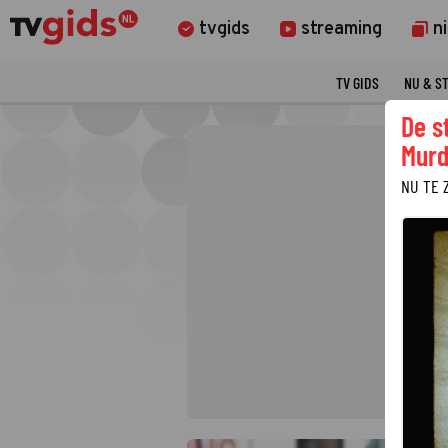
tvgids
streaming
n
TV GIDS
NU & S
De s
Murd
NU TE 