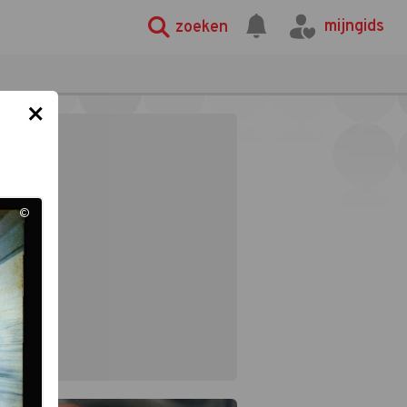
mijngids
zoeken
×
©