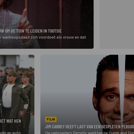
 OM DE TUIN TE LEIDEN IN TOOTSIE
ls wanhoopsdaad zich voordoet als vrouw en dat
FILM
IET WAT HEN
JIM CARREY HEEFT LAST VAN EEN GESPLETEN PERSOO
ndin en auto
De gebroeders Farrelly werkten na Dumb and Du