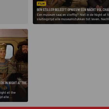
FILM
BEN STILLER BELEEFT OPNIEUW EEN NACHT VOL CHAO
Een museum saai en stoffig? Niet in de Night at
sluitingstijd alle museumstukken tot leven. Nach
Museum: Battle of the Smithsonian proberen dat a
EK IN NIGHT AT THE
ight at the
d alle
n Stille moet in
thsonian proberen