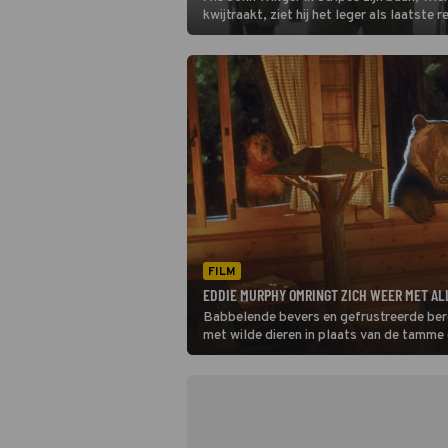
kwijtraakt, ziet hij het leger als laatste 
FILM
EDDIE MURPHY OMRINGT ZICH WEER MET ALL
Babbelende bevers en gefrustreerde beren:
met wilde dieren in plaats van de tamme c
een kwaadwillend houtkapbedrijf van zi