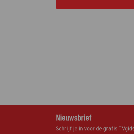
dat alles in goede banen te leiden.
Nieuwsbrief
Schrijf je in voor de gratis TVgi