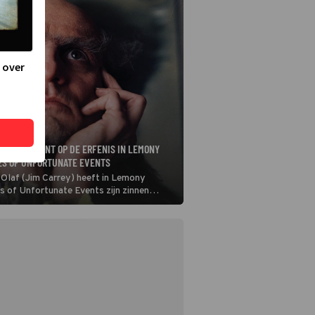
 over
T HET GEMUNT OP DE ERFENIS IN LEMONY
IES OF UNFORTUNATE EVENTS
 Olaf (Jim Carrey) heeft in Lemony
es of Unfortunate Events zijn zinnen
 van de kinderen die hij in huis heeft