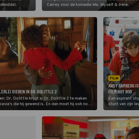
redmiddel.
Carrey voor de komedie Me, Myself & Irene.
FILM
ANDY SAMBERG IS
ERLEI DIEREN IN DR. DOLITTLE 2
FILM HOT ROD
 Dr. Dolittle krijgt in Dr. Dolittle 2 te maken
Een aspirant st
avia’s die hij gewend is. En dan moet hij ook nog
stunt van zijn l
ch afschudden.
zieke stiefvader