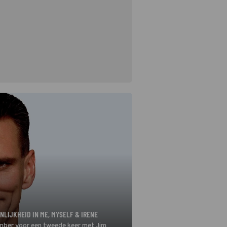
NLIJKHEID IN ME, MYSELF & IRENE
mber voor een tweede keer met Jim