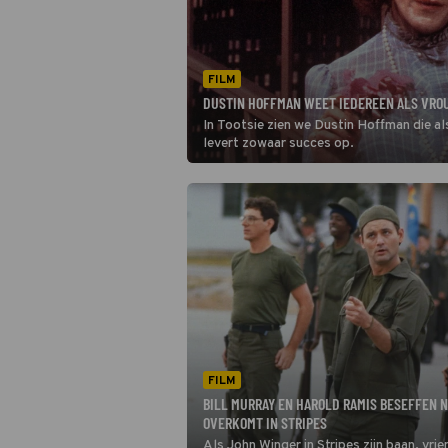
FILM
DUSTIN HOFFMAN WEET IEDEREEN ALS VROUW
In Tootsie zien we Dustin Hoffman die a
levert zowaar succes op.
FILM
BILL MURRAY EN HAROLD RAMIS BESEFFEN N
OVERKOMT IN STRIPES
Als John Winger in Stripes zijn baan, vrie