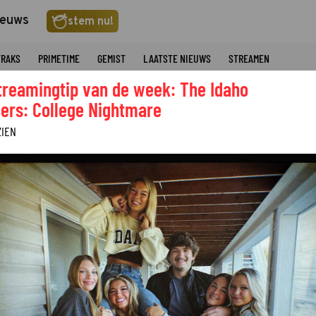
ieuws
stem nu!
TRAKS
PRIMETIME
GEMIST
LAATSTE NIEUWS
STREAMEN
treamingtip van de week: The Idaho
ers: College Nightmare
ZIEN