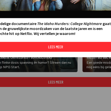
edelige documentaire
The Idaho Murders: College Nightmare
gaat
n de gruwelijkste moordzaken van de laatste jaren en is een
chte hit op Netflix. Wij vertellen je waarom!
LEES MEER
PARTNERBIJDR
MAAK JE KLAAR V
RLANDSE CRIMECOMEDY BOVENSLOTERS
VALLEY BIJ BBC N
n flinke dosis spanning én humor? Stream dan nu
Een goede misdaa
op NPO Start.
nog eens bij gel
een heerlijk on
gaat.
LEES MEER