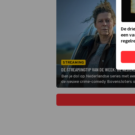
De dri
een va
regelre
STREAMING
DE STREAMINGTIP VAN DE WEEK: DE NEDE
Ben je dol op Nederlandse series met ee
de nieuwe crime-comedy Bovensloters 