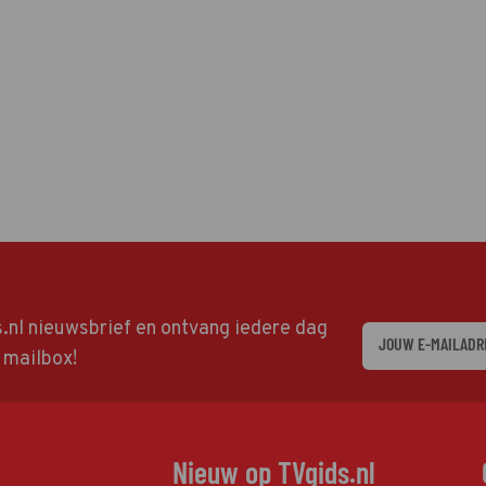
ds.nl nieuwsbrief en ontvang iedere dag
w mailbox!
Nieuw op TVgids.nl