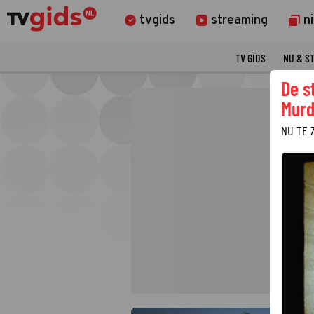
tvgids
streaming
n
TV GIDS
NU & S
De s
Murd
NU TE 