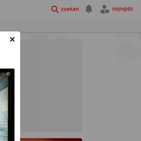
mijngids
zoeken
×
©