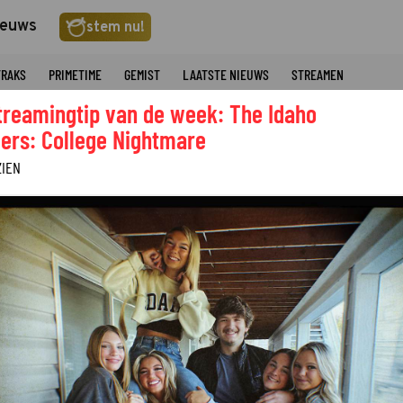
ieuws
stem nu!
TRAKS
PRIMETIME
GEMIST
LAATSTE NIEUWS
STREAMEN
treamingtip van de week: The Idaho
ers: College Nightmare
ZIEN