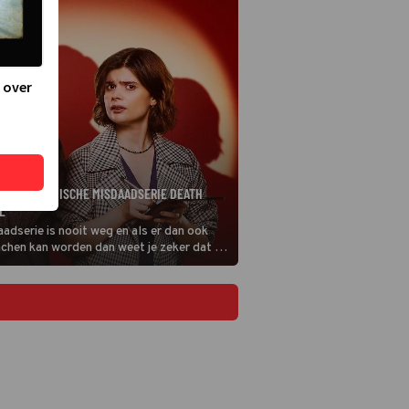
 over
AGE
OOR DE KOMISCHE MISDAADSERIE DEATH
L
dserie is nooit weg en als er dan ook
achen kan worden dan weet je zeker dat je
tspannen avondje op de bank tegemoet