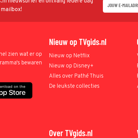
ds.nl nieuwsbrief en ontvang iedere dag
w mailbox!
Nieuw op TVgids.nl
nel zien wat er op
Nieuw op Netflix
ogramma's bewaren
Nieuw op Disney+
Alles over Pathé Thuis
De leukste collecties
Over TVgids.nl