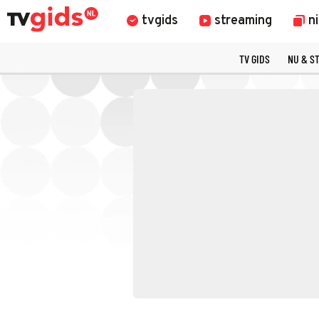
tvgids
streaming
n
TV GIDS
NU & S