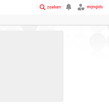
mijngids
zoeken