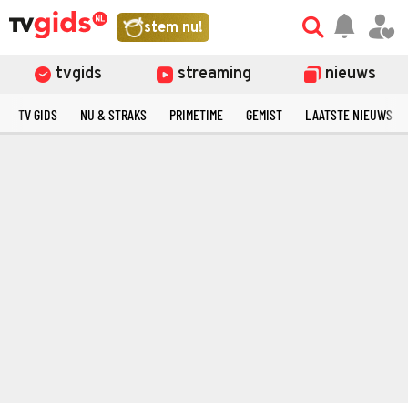
stem nu!
tvgids
streaming
nieuws
TV GIDS
NU & STRAKS
PRIMETIME
GEMIST
LAATSTE NIEUWS