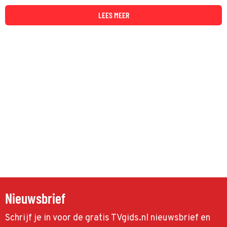
vrienden. Zij blijken grote plannen te hebben met Carmen curlers.
LEES MEER
Nieuwsbrief
Schrijf je in voor de gratis TVgids.nl nieuwsbrief en