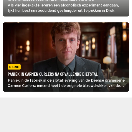
Als vier ingekakte leraren een alcoholisch experiment aangaan,
lijkt hun bestaan beduidend geslaagder uit te pakken in Druk.
SERIE
PANIEK IN CARMEN CURLERS NA OPVALLENDE DIEFSTAL
Paniek in de fabriek in de slotaflevering van de Deense dramaserie
Carmen Curlers: iemand heeft de originele blauwdrukken van de
krulsets gestolen en nu is er een Italiaanse concurrent met hun
ontwerp aan de haal gegaan.