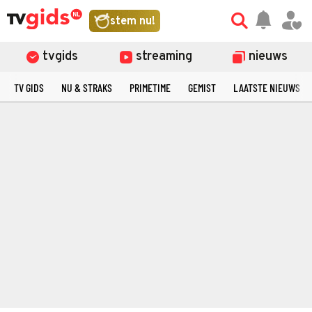
stem nu!
tvgids
streaming
nieuws
TV GIDS
NU & STRAKS
PRIMETIME
GEMIST
LAATSTE NIEUWS