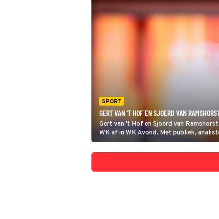
SPORT
GERT VAN 'T HOF EN SJOERD VAN RAMSHORS
Gert van 't Hof en Sjoerd van Ramshorst 
WK af in WK Avond. Met publiek, analist
vaste rubrieken zoals de quiz en fragme