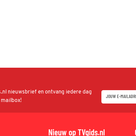
ds.nl nieuwsbrief en ontvang iedere dag
w mailbox!
Nieuw op TVgids.nl