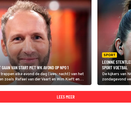
SPORT
LEONNE STENTLER
T GAAN VAN START MET WK AVOND OP NPO 1
SPORT VOETBAL
trappen elke avond de dag (lees: nacht) van het
De kijkers van 
en zoals Rafael van der Vaart en Wim Kieft en
zondagavond ver
nten uit de oude doos.
aangepast decor
seizoen verande
LEES MEER