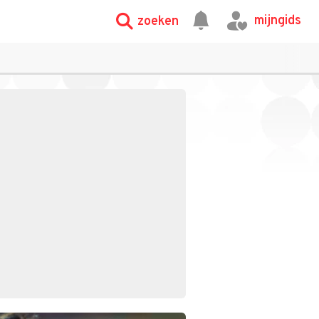
mijngids
zoeken