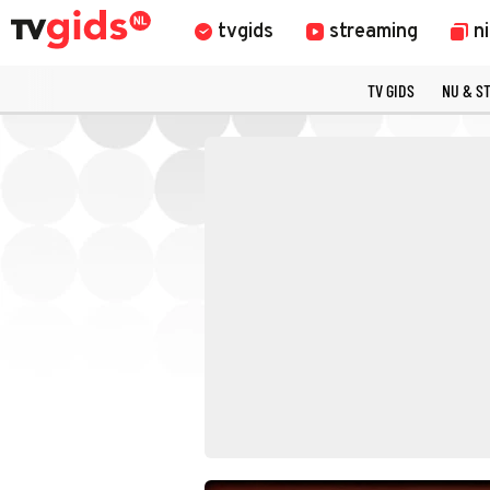
tvgids
streaming
n
TV GIDS
NU & S