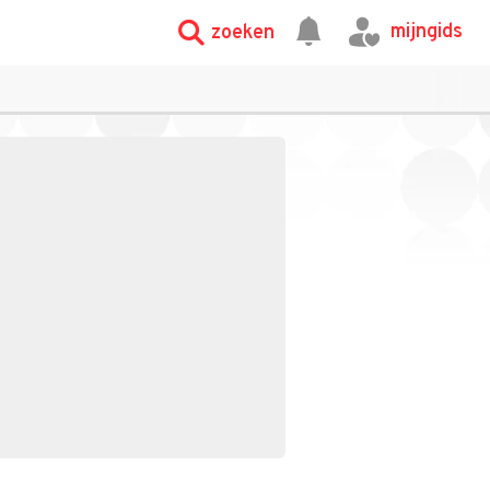
mijngids
zoeken