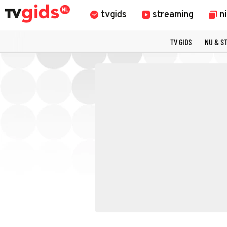
tvgids
streaming
n
TV GIDS
NU & S