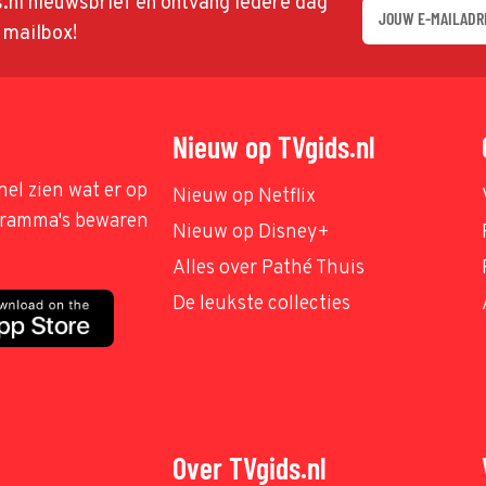
ds.nl nieuwsbrief en ontvang iedere dag
w mailbox!
Nieuw op TVgids.nl
nel zien wat er op
Nieuw op Netflix
ogramma's bewaren
Nieuw op Disney+
Alles over Pathé Thuis
De leukste collecties
Over TVgids.nl