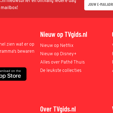
ds.nl nieuwsbrief en ontvang iedere dag
w mailbox!
Nieuw op TVgids.nl
nel zien wat er op
Nieuw op Netflix
ogramma's bewaren
Nieuw op Disney+
Alles over Pathé Thuis
De leukste collecties
Over TVgids.nl