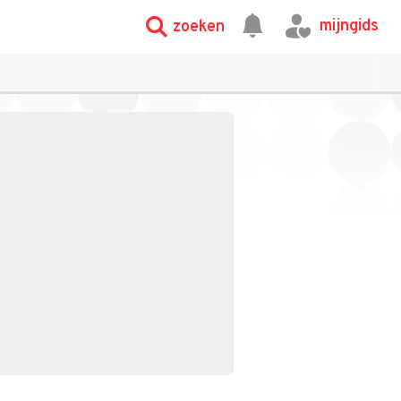
mijngids
zoeken