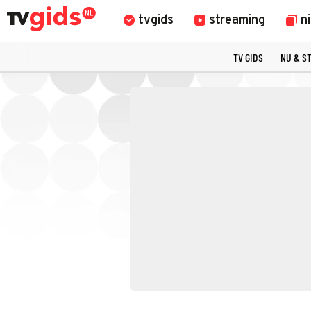
tvgids
streaming
n
TV GIDS
NU & S