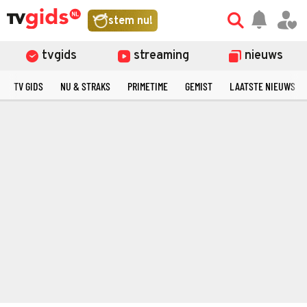
stem nu!
tvgids
streaming
nieuws
TV GIDS
NU & STRAKS
PRIMETIME
GEMIST
LAATSTE NIEUWS