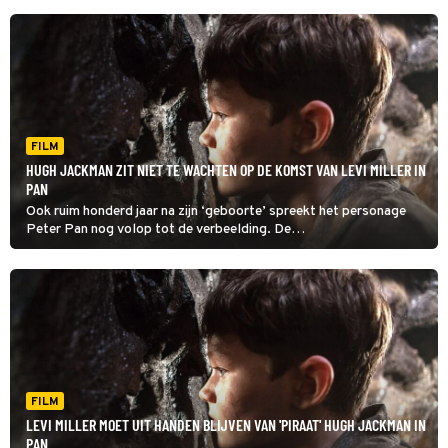
FILM
HUGH JACKMAN ZIT NIET TE WACHTEN OP DE KOMST VAN LEVI MILLER IN
PAN
Ook ruim honderd jaar na zijn ‘geboorte’ spreekt het personage
Peter Pan nog volop tot de verbeelding. De
fantasyfilm Pan vliegt zijn verhaal uit een andere hoek aan.
FILM
LEVI MILLER MOET UIT HANDEN BLIJVEN VAN 'PIRAAT' HUGH JACKMAN IN
PAN