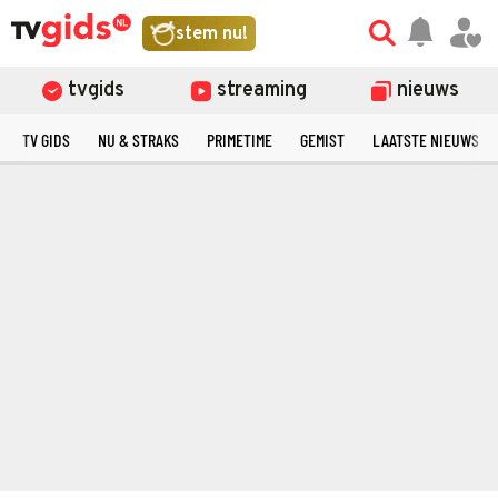
stem nu!
tvgids
streaming
nieuws
TV GIDS
NU & STRAKS
PRIMETIME
GEMIST
LAATSTE NIEUWS