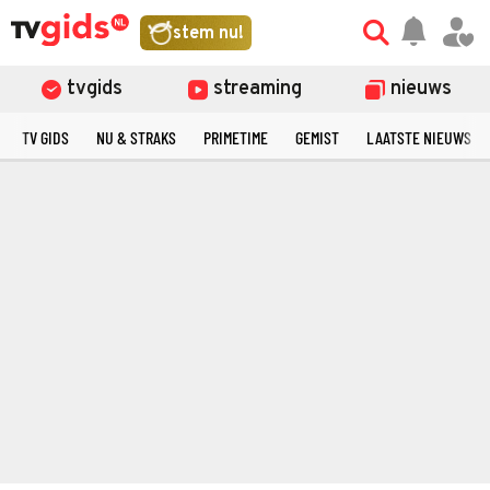
stem nu!
tvgids
streaming
nieuws
TV GIDS
NU & STRAKS
PRIMETIME
GEMIST
LAATSTE NIEUWS