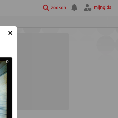
mijngids
zoeken
×
©