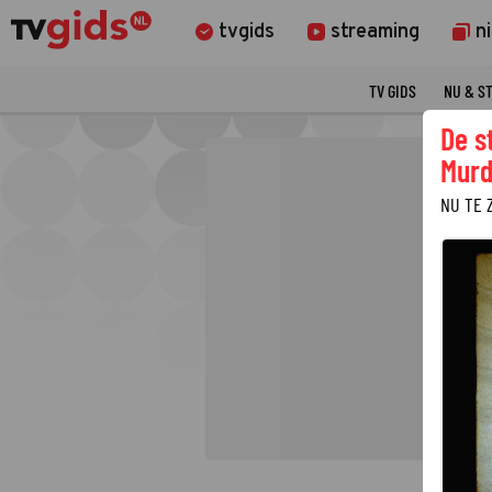
tvgids
streaming
n
TV GIDS
NU & S
De s
Murd
NU TE 