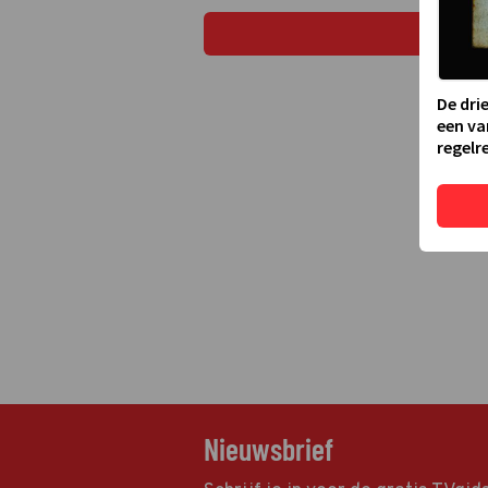
De dri
een va
regelre
Nieuwsbrief