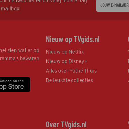
ds.nl nieuwsbrief en ontvang iedere dag
w mailbox!
Nieuw op TVgids.nl
nel zien wat er op
Nieuw op Netflix
ogramma's bewaren
Nieuw op Disney+
Alles over Pathé Thuis
De leukste collecties
Over TVgids.nl