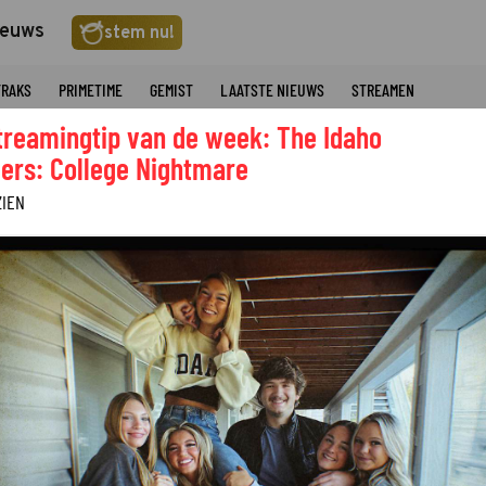
ieuws
stem nu!
TRAKS
PRIMETIME
GEMIST
LAATSTE NIEUWS
STREAMEN
treamingtip van de week: The Idaho
ers: College Nightmare
ZIEN