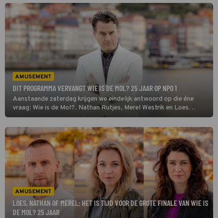
uiteindelijk maar één de finalist(en verliezer), één de blije winnaar
en één de Mol zijn. En dat weten we nu.
AMUSEMENT
DIT PROGRAMMA VERVANGT WIE IS DE MOL? 25 JAAR OP NPO 1
Aanstaande zaterdag krijgen we eindelijk antwoord op die éne
vraag: Wie is de Mol?. Nathan Rutjes, Merel Westrik en Loes
Haverkort staan in de finale van het jubileumseizoen. Maar welk
programma vervangt Wie is de Mol? 25 jaar straks op de
zaterdagavond? Wij zochten het voor je uit.
AMUSEMENT
LOES, NATHAN OF MEREL: HET IS TIJD VOOR DE GROTE FINALE VAN WIE IS
DE MOL? 25 JAAR