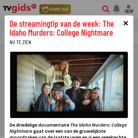
stem nu!
×
De streamingtip van de week: The
tvgids
streaming
nieuws
Idaho Murders: College Nightmare
TV GIDS
NU & STRAKS
PRIMETIME
GEMIST
LAATSTE NIEUWS
NU TE ZIEN
©
De driedelige documentaire
The Idaho Murders: College
Nightmare
gaat over een van de gruwelijkste
moordzaken van de laatste jaren en is een regelrechte