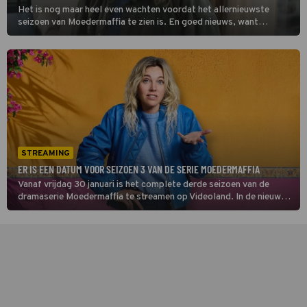
Het is nog maar heel even wachten voordat het allernieuwste
seizoen van Moedermaffia te zien is. En goed nieuws, want
Videoland heeft zojuist een leuk voorproefje gedeeld.
STREAMING
ER IS EEN DATUM VOOR SEIZOEN 3 VAN DE SERIE MOEDERMAFFIA
Vanaf vrijdag 30 januari is het complete derde seizoen van de
dramaserie Moedermaffia te streamen op Videoland. In de nieuwe
reeks hoopt Daan (Loes Haverkort) rust te vinden in Mexico, maar
dat gaat niet door.