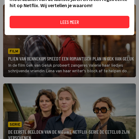
hit op Netflix. Wij vertellen je waarom!
LEES MEER
FILM
PLIEN VAN BENNEKOM SMEEDT EEN ROMANTISCH PLAN IN GEK VAN GELUK
In de film Gek van Geluk probeert zangeres Valerie haar liedjes
schrijvende vriendin Lena van haar writer's block af te helpen door
een acteur in te huren om haar het hof te maken.
SERIE
DE EERSTE BEELDEN VAN DE NIEUWE NETFLIX-SERIE DE EETCLUB ZIJN
VERSCHENEN