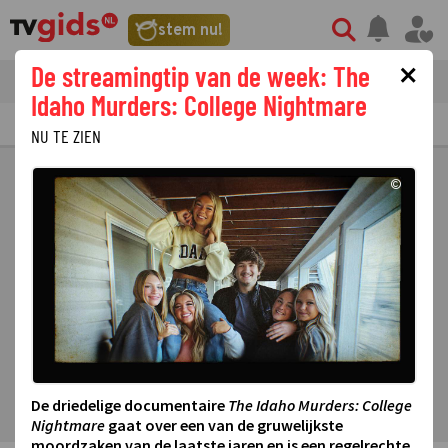
stem nu!
×
De streamingtip van de week: The
tvgids
streaming
nieuws
Idaho Murders: College Nightmare
TV GIDS
NU & STRAKS
PRIMETIME
GEMIST
LAATSTE NIEUWS
NU TE ZIEN
©
De driedelige documentaire
The Idaho Murders: College
Nightmare
gaat over een van de gruwelijkste
moordzaken van de laatste jaren en is een regelrechte