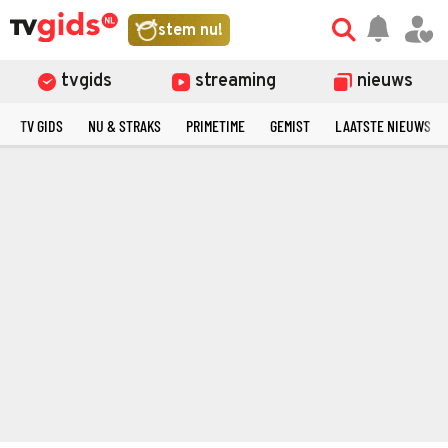
stem nu!
tvgids
streaming
nieuws
TV GIDS
NU & STRAKS
PRIMETIME
GEMIST
LAATSTE NIEUWS