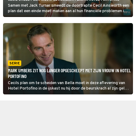
Samen met Jack Turner smeedt de doortrapte Cecil Ainsworth een
plan dat een einde moet maken aan al hun financiële problemen in
Hotel Portofino. Het zou de mannen heel goed uitkomen als
politicus Vincenzo Danioni uit de weg werd geruimd.
SERIE
MARK UMBERS ZIT NOG LANGER OPGESCHEEPT MET ZIJN VROUW IN HOTEL
PORTOFINO
Cecils plan om te scheiden van Bella moet in deze aflevering van
Hotel Portofino in de ijskast nu hij door de beurskrach al zijn geld
kwijt is. Tot overmaat van ramp komt Danioni zijn lening opeisen en
voelt Cecil de gevolgen van een eerdere oplichterstruc.