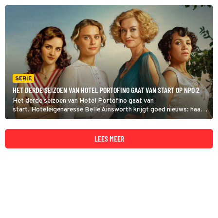
schoonheidsproducten te lanceren.
SERIE
HET DERDE SEIZOEN VAN HOTEL PORTOFINO GAAT VAN START OP NPO 2
Het derde seizoen van Hotel Portofino gaat van
start. Hoteleigenaresse Belle Ainsworth krijgt goed nieuws: haar
nietsnutterige echtgenoot wil scheiden. Maar voordat hij
voorgoed uit Bella's leven verdwijnt, moet zij eerst nog zijn hachje
redden.
LEES MEER