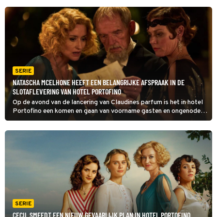
SERIE
NATASCHA MCELHONE HEEFT EEN BELANGRIJKE AFSPRAAK IN DE
SLOTAFLEVERING VAN HOTEL PORTOFINO
Op de avond van de lancering van Claudines parfum is het in hotel
Portofino een komen en gaan van voorname gasten en ongenode
bezoekers. In deze laatste aflevering van Hotel Portofino zorgt
het snode plan van Cecil voor veel commotie.
SERIE
CECIL SMEEDT EEN NIEUW GEVAARLIJK PLAN IN HOTEL PORTOFINO