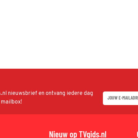
ds.nl nieuwsbrief en ontvang iedere dag
w mailbox!
Nieuw op TVgids.nl