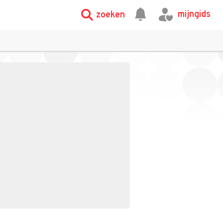
mijngids
zoeken