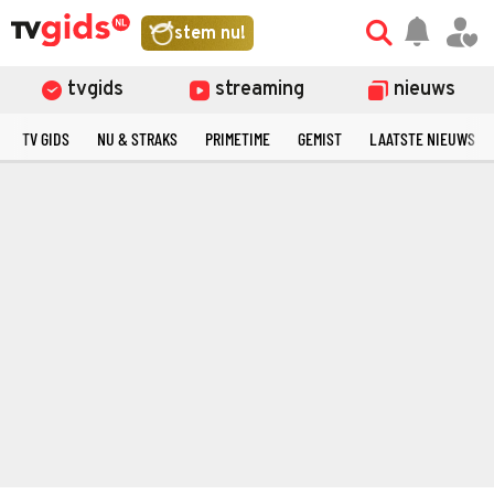
stem nu!
tvgids
streaming
nieuws
TV GIDS
NU & STRAKS
PRIMETIME
GEMIST
LAATSTE NIEUWS