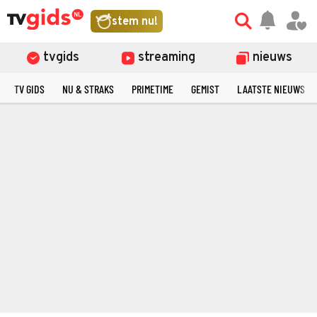
stem nu!
tvgids
streaming
nieuws
TV GIDS
NU & STRAKS
PRIMETIME
GEMIST
LAATSTE NIEUWS