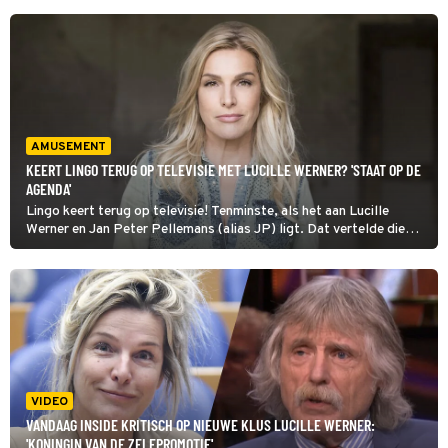
AMUSEMENT
KEERT LINGO TERUG OP TELEVISIE MET LUCILLE WERNER? 'STAAT OP DE
AGENDA'
Lingo keert terug op televisie! Tenminste, als het aan Lucille
Werner en Jan Peter Pellemans (alias JP) ligt. Dat vertelde die
laatste dinsdag op Radio 10.
VIDEO
VANDAAG INSIDE KRITISCH OP NIEUWE KLUS LUCILLE WERNER:
'KONINGIN VAN DE ZELFPROMOTIE'