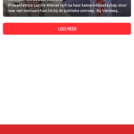
Presentatrice Lucille Werner rolt na haar kamerlidmaatschap door
naar een bestuursfunctie bij de publieke omroep. Bij Vandaag
inside fileren Tina Nijkamp en Johan Derksen deze nieuwe move van
het voormalig Lingo-boegbeeld.
LEES MEER