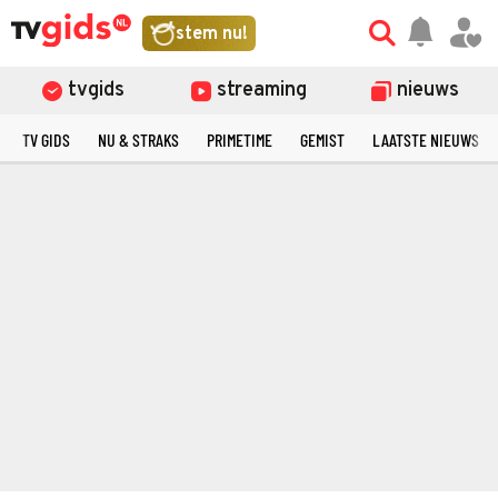
stem nu!
tvgids
streaming
nieuws
TV GIDS
NU & STRAKS
PRIMETIME
GEMIST
LAATSTE NIEUWS