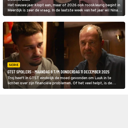
Het nieuwe jaar klopt aan, maar of 2026 ook rooskleurig begint in
Meerdijk is zeer de vraag. In de laatste week van het jaar wil Nina
écht scheiden, vechten Troj en Luuk voor hun leven en dreigt het
geheim van Stefano en Elisa uit te komen.
SERIE
GTST SPOILERS - MAANDAG 8 T/M DONDERDAG 11 DECEMBER 2025
Troj heeft in GTST eindelijk de moed gevonden om Luuk in te
lichten over zijn financiële problemen. Of het veel helpt, is de
vraag. In de week van maandag 8 december weigert Luuk Jurre ook
maar een cent te betalen.