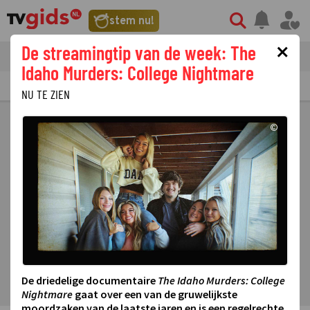
stem nu!
×
De streamingtip van de week: The
tvgids
streaming
nieuws
Idaho Murders: College Nightmare
TV GIDS
NU & STRAKS
PRIMETIME
GEMIST
LAATSTE NIEUWS
NU TE ZIEN
©
De driedelige documentaire
The Idaho Murders: College
Nightmare
gaat over een van de gruwelijkste
moordzaken van de laatste jaren en is een regelrechte