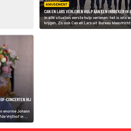
AMUSEMENT
CAN EN LARS VERLENEN HULP AAN EEN INBREKER IN
In alle situaties eerste hulp verlenen: het is iet
krijgen. Zo ook Can en Lars uit Bureau Maastricht,
een gestolen auto over de kop is geslagen.
HOF-CONCERTEN BIJ
ijn enorme Johann
de Vrijthof in
n groot feest
rs en bijzondere