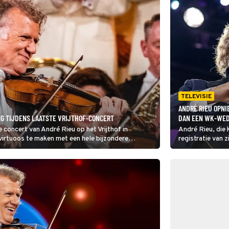
TELEVISIE
ANDRÉ RIEU OPNI
NG TIJDENS LAATSTE VRIJTHOF-CONCERT
DAN EEN WK-WED
concert van André Rieu op het Vrijthof in
André Rieu, die 
virtuoos te maken met een hele bijzondere
registratie van z
momenteel druk 
van déze zomer. 
als er tegelijke
Elftal gespeeld