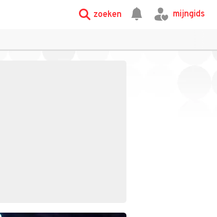
mijngids
zoeken