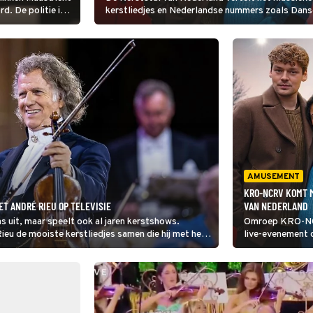
d. De politie in
kerstliedjes en Nederlandse nummers zoals Danse
t criminele
en Marion gaan op
AMUSEMENT
KRO-NCRV KOMT 
ET ANDRÉ RIEU OP TELEVISIE
VAN NEDERLAND
s uit, maar speelt ook al jaren kerstshows.
Omroep KRO-NCRV
u de mooiste kerstliedjes samen die hij met het
live-evenement o
lls' ontbreekt zeker niet.
Nederland wordt 
gebracht door b