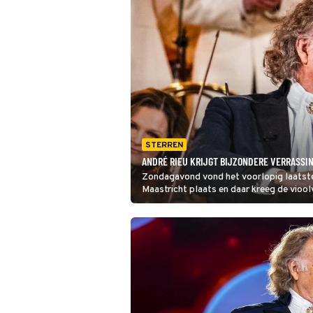
STERREN
ANDRÉ RIEU KRIJGT BIJZONDERE VERRASSI
Zondagavond vond het voorlopig laatste 
Maastricht plaats en daar kreeg de viool
verrassing: 'Hij wist van niks.'