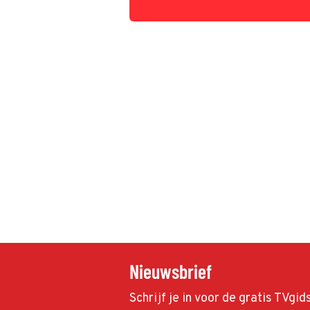
gasten. En een van die gasten maakte de
bekend bij Shownieuws.
Nieuwsbrief
Schrijf je in voor de gratis TVgi