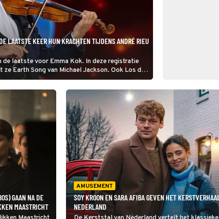
DE LAATSTE KEER HUN KRACHTEN TIJDENS ANDRÉ RIEU
n de laatste voor Emma Kok. In deze registratie
gt ze Earth Song van Michael Jackson. Ook Los del
eden op met het Johann Strauss Orkest.
AMUSEMENT
BOS) GAAN NA DE
SOY KROON EN SARA AFIBA GEVEN HET KERSTVERHAAL
IKKEN MAASTRICHT
NEDERLAND
Flikken Maastricht
De Kerststal van Nederland vertelt het klassieke