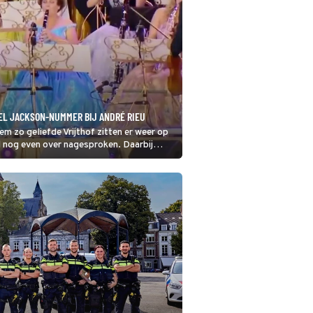
L JACKSON-NUMMER BIJ ANDRÉ RIEU
 zo geliefde Vrijthof zitten er weer op
 nog even over nagesproken. Daarbij
die onlangs nog veel indruk maakte in
hael Jackson-klassieker Earth Song en
t Evert Santegoeds uit.