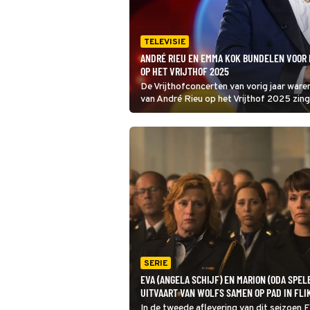
TELEVISIE
ANDRÉ RIEU EN EMMA KOK BUNDELEN VOOR 
OP HET VRIJTHOF 2025
De Vrijthofconcerten van vorig jaar ware
van André Rieu op het Vrijthof 2025 zin
Rio en panfluittist Michel Tirabosco tr
SERIE
EVA (ANGELA SCHIJF) EN MARION (ODA SPEL
UITVAART VAN WOLFS SAMEN OP PAD IN FL
In de tweede aflevering van dit seizoen 