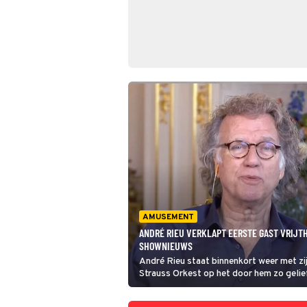
AMUSEMENT
ANDRÉ RIEU VERKLAPT EERSTE GAST VRIJT
SHOWNIEUWS
André Rieu staat binnenkort weer met z
Strauss Orkest op het door hem zo gelief
Maastricht. Dat wordt natuurlijk weer éé
met prachtige muziek, schitterende deco