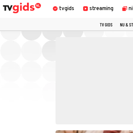
tvgids
streaming
n
TV GIDS
NU & S