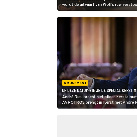
wordt de uitvaart van Wolfs ruw verstoor
Maastricht vermoedt een afrekening in he
circuit. Of is het toch iets anders? Eva 
onderzoek uit.
AMUSEMENT
OP DEZE DATUM ZIE JE DE SPECIAL KERST M
André Rieu bracht niet alleen kerstalbum
AVROTROS brengt in Kerst met André Rie
Johann Strauss Orkest speelde. 'Jingle be