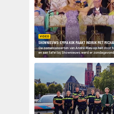
VIDEO
SHOWNIEUWS: EMMA KOK MAAKT INDRUK MET MICHAE
De zomerconcerten van André Rieu op het door hem
en aan tafel bij Shownieuws werd er zondagavond
kwamen er ook prachtige beelden van Emma Kok, 
Stars in Stage, voorbij. De zangeres zong de Mic
oogstte daarmee veel lof: 'Wat een strotje', roep