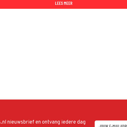
 vioolvirtuoos
LEES MEER
ds.nl nieuwsbrief en ontvang iedere dag