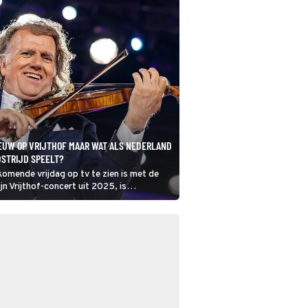
EUW OP VRIJTHOF MAAR WAT ALS NEDERLAND
STRIJD SPEELT?
komende vrijdag op tv te zien is met de
ijn Vrijthof-concert uit 2025, is
aan het repeteren voor de concertreeks
Is hij er al klaar voor en wat gaan ze doen
rtijd een WK-wedstrijd van het Nederlands
 wordt?