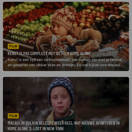
komt hij zijn oude rivalen weer tegen: de inbrekers Harry en Marv.
FILM
KERST IS PAS COMPLEET MET DE FILM HOME ALONE
Kerst is een tijd van verbondenheid, van samen zijn met je familie
en genieten van lekker eten en drinken. En van kijken hoe Macaulay
Culkin het in Home Alone in z’n uppie opneemt tegen twee
inbrekers.
FILM
MACAULAY CULKIN BELEEFT WEER HEEL WAT NIEUWE AVONTUREN IN
HOME ALONE 2: LOST IN NEW YORK