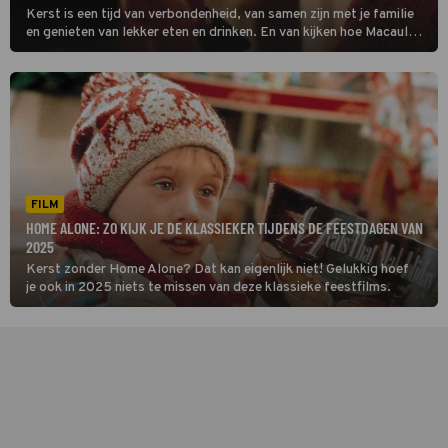
Kerst is een tijd van verbondenheid, van samen zijn met je familie
en genieten van lekker eten en drinken. En van kijken hoe Macaulay
Culkin het in Home Alone in z’n uppie opneemt tegen twee
inbrekers.
FILM
HOME ALONE: ZO KIJK JE DE KLASSIEKER TIJDENS DE FEESTDAGEN VAN
2025
Kerst zonder Home Alone? Dat kan eigenlijk niet! Gelukkig hoef
je ook in 2025 niets te missen van deze klassieke feestfilms.