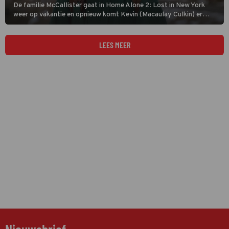
De familie McCallister gaat in Home Alone 2: Lost in New York
weer op vakantie en opnieuw komt Kevin (Macaulay Culkin) er
alleen voor te staan. Hij stapt per ongeluk in het verkeerde
vliegtuig en belandt in New York. Daar komt hij zijn oude rivalen
weer tegen: de inbrekers Harry en Marv.
LEES MEER