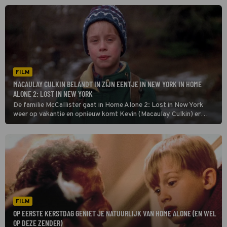
inbrekers.
FILM
MACAULAY CULKIN BELANDT IN ZIJN EENTJE IN NEW YORK IN HOME
ALONE 2: LOST IN NEW YORK
De familie McCallister gaat in Home Alone 2: Lost in New York
weer op vakantie en opnieuw komt Kevin (Macaulay Culkin) er
alleen voor te staan. Hij stapt per ongeluk in het verkeerde
vliegtuig en belandt in New York. Daar komt hij zijn oude rivalen
weer tegen: de inbrekers Harry en Marv.
FILM
OP EERSTE KERSTDAG GENIET JE NATUURLIJK VAN HOME ALONE (EN WEL
OP DEZE ZENDER)