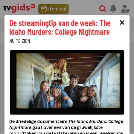
stem nu!
×
De streamingtip van de week: The
tvgids
streaming
nieuws
Idaho Murders: College Nightmare
TV GIDS
NU & STRAKS
PRIMETIME
GEMIST
LAATSTE NIEUWS
NU TE ZIEN
©
De driedelige documentaire
The Idaho Murders: College
Nightmare
gaat over een van de gruwelijkste
moordzaken van de laatste jaren en is een regelrechte