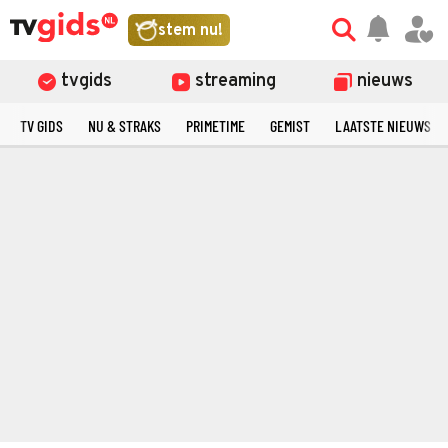
stem nu!
tvgids
streaming
nieuws
TV GIDS
NU & STRAKS
PRIMETIME
GEMIST
LAATSTE NIEUWS