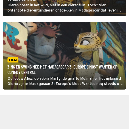
Dieren horen in het wild, niet in een dierentuin. Toch? Vier
ontsnapte dierentuindieren ontdekken in Madagascar dat leven in
het wild nog helemaal niet zo eenvoudig is.
FILM
ZING EN SWING MEE MET MADAGASCAR 3: EUROPE'S MOST WANTED OP
COMEDY CENTRAL
De leeuw Alex, de zebra Marty, de giraffe Melman en het nijlpaard
Gloria zijn in Madagascar 3: Europe's Most Wanted nog steeds op
weg naar huis: de dierentuin van New York.