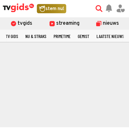
stem nu!
tvgids
streaming
nieuws
TV GIDS
NU & STRAKS
PRIMETIME
GEMIST
LAATSTE NIEUWS