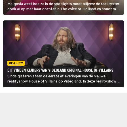
Malgosia weet hoe ze in de spotlights moet blijven: de realityster
dook al op met haar dochter in The voice of Holland en houdt met
haar deelname aan House of villains ook de gemoederen bezig. Ze
ontkent niet dat ze intiem is geweest met medekandidaat Joey
Ceti.
REALITY
DIT VINDEN KIJKERS VAN VIDEOLAND ORIGINAL HOUSE OF VILLAINS
Sinds gisteren staan de eerste afleveringen van de nieuwe
realityshow House of Villains op Videoland. In deze realityshow
worden de grootste reality-schurken van Nederland samen
opgesloten in in één villa.