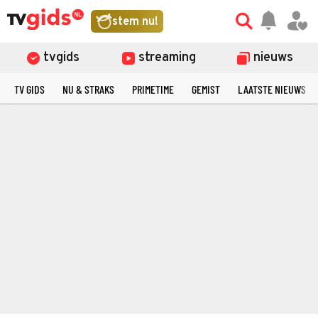
stem nu!
tvgids
streaming
nieuws
TV GIDS
NU & STRAKS
PRIMETIME
GEMIST
LAATSTE NIEUWS