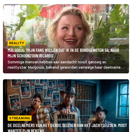
REALITY
MALGOSIA: 'MIJN FANS WILLEN DAT IK IN DE BONDGENOTEN GA, NAAR
MIJN SCHOONZOON RICARDO'
Sommige mensen hebben aan aandacht nooit genoeg en
realityster Malgosia, bekend geworden vanwege haar deelname
aan B&B Vol Liefde, lijkt in die categorie te vallen. Heeft ze nu
haar oog laten vallen op deelname aan De Bondgenoten? 'Ik krijg
heel veel berichten van mijn fans die zeggen.. ga maar meedoen',
zo vertelt ze bij Shownieuws.
STREAMING
DE DEELNEMERS VAN HET DERDE SEIZOEN VAN HET JACHTSEIZOEN: MOST
WANTED ZIJN BEKEND