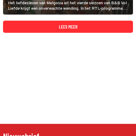
Het liefdesleven van Malgosia uit het vierde seizoen van B&B Vol
Liefde krijgt een onverwachte wending. In het RTL-programma
Kom Je Bij Me Eten? VIPS verklapt de Poolse oud-deelneemster
dat Cupido opnieuw heeft toegeslagen. En wel heel dichtbij huis.
Of beter gezegd: heel dichtbij het huis van kasteelheer Albert.
LEES MEER