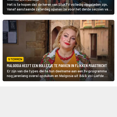
Het is te hopen dat de heren van StukTV volledig opgeladen zijn.
Vanaf aanstaande zaterdag openen ze voor het derde seizoen van
Het Jachtseizoen: Most Wanted de jacht op maar liefst achttien
bekende boeven
STERREN
MALGOSIA HEEFT EEN ROLLETJE TE PAKKEN IN FLIKKEN MAASTRICHT
Er zijn van die types die na hun deelname aan een tv-programma
nog jarenlang overal opduiken en Malgosia uit B&B Vol Liefde
2024 is er zo eentje.