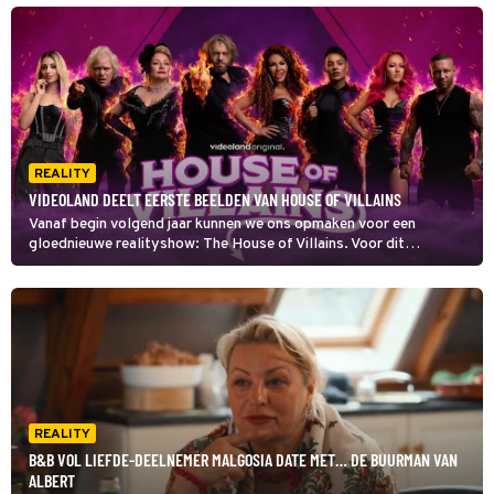
REALITY
VIDEOLAND DEELT EERSTE BEELDEN VAN HOUSE OF VILLAINS
Vanaf begin volgend jaar kunnen we ons opmaken voor een
gloednieuwe realityshow: The House of Villains. Voor dit
programma stopt Videoland acht iconische tv-schurken samen in
één villa. Dat belooft wat! De streamingdienst heeft vandaag de
eerste beelden gedeeld.
REALITY
B&B VOL LIEFDE-DEELNEMER MALGOSIA DATE MET… DE BUURMAN VAN
ALBERT