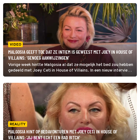
zelf zingen.
VIDEO
MALGOSIA GEEFT TOE DAT ZE INTIEM IS GEWEEST MET JOEY IN HOUSE OF
VILLAINS: ‘GENOEG AANWIJZINGEN’
Vorige week hintte Malgosia al dat ze mogelijk het bed zou hebben
gedeeld met Joey Ceti in House of Villains. In een nieuw interview
geeft ze meer duidelijkheid.
REALITY
MALGOSIA HINT OP BEDAVONTUREN MET JOEY CETI IN HOUSE OF
VILLAINS: 'JIJ BENT ECHT EEN BAD BITCH'