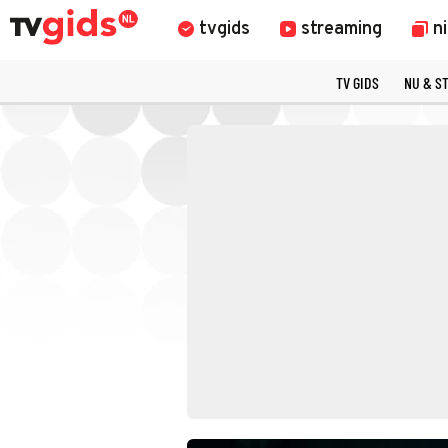
tvgids
streaming
n
TV GIDS
NU & S