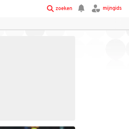
mijngids
zoeken