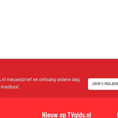
ds.nl nieuwsbrief en ontvang iedere dag
w mailbox!
Nieuw op TVgids.nl