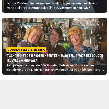
Dat de Vandaag Inside-mannen vaak grapjes maken over Marc-
Marie Huijbregts moge duidelijk zijn. Ze noemen hem vaak
‘piepkuiken’ maar Marc-Marie krijgt daar zelf niet zoveel van mee
omdat hij nooit kijkt, zo laat hij weten in de talkshow van Gert
Verhulst. Toch weet Thomas van Groningen wel zijn irritatiezone te
bereiken.
GOUDEN TELEVIZIER-RING
'T SCHAEP MET DE 5 POOTEN KEERT EENMALIG TERUG VOOR HET GOUDEN
TELEVIZIER-RING GALA
Ter gelegenheid van de 60e Gouden Televizier-Ring keert een
klassieker uit de Nederlandse televisiecultuur voor één keer terug:
’T Schaep met de 5 Pooten, winnaar van de prestigieuze prijs in
1970.