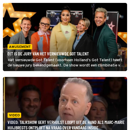
bekendgemaakt.
AMUSEMENT
DIT IS DE JURY VAN HET VERNIEUWDE GOT TALENT
Het vernieuwde Got Talent (voorheen Holland's Got Talent) heeft
de nieuwe jury bekendgemaakt. De show wordt een combinatie van
Nederland en België met in de jury Soundos El Ahmadi, Marc-Marie
Huijbregts, Dan Karaty, Karen Damen en James Cooke.
VIDEO
VIDEO: TALKSHOW GERT VERHULST LOOPT UIT DE HAND ALS MARC-MARIE
HUIJBREGTS ONTPLOFT NA VRAAG OVER VANDAAG INSIDE