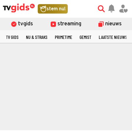
stem nu!
tvgids
streaming
nieuws
TV GIDS
NU & STRAKS
PRIMETIME
GEMIST
LAATSTE NIEUWS