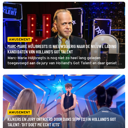
verwachten.
AMUSEMENT
MARC-MARIE HUIJBREGTS IS NIEUWSGIERIG NAAR DE NIEUWE LADING
KANDIDATEN VAN HOLLAND'S GOT TALENT
Marc-Marie Huijbregts is nog niet zo heel lang geleden
toegevoegd aan de jury van Holland's Got Talent en daar geniet hij
met volle teugen van.
AMUSEMENT
KIJKERS EN JURY ONTROERD DOOR DANS SEPP (12) IN HOLLAND'S GOT
TALENT: 'DIT DOET ME ECHT IETS'