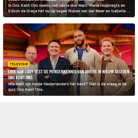
In Ons Kent Ons neemt het vaste duo Marc-Marie Huijbregts en
Edson da Graça het nu op tegen Ruben van der Meer en Isabelle
Kafando, waarbij beide teams op speelse wijze proberen elkaar af
te troeven in hun kennis over ons, de Nederlanders.
TELEVISIE
ERIK VAN LOOY TEST DE MENSENKENNIS VAN BN'ERS IN NIEUW SEIZOEN
ONS KENT ONS
Wie kent zijn mede-Nederlanders het best? Dat is de vraag in de
quiz Ons Kent Ons.