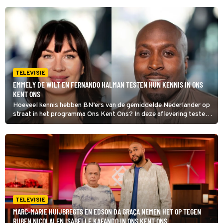
TELEVISIE
EMMELY DE WILT EN FERNANDO HALMAN TESTEN HUN KENNIS IN ONS
KENT ONS
Hoeveel kennis hebben BN’ers van de gemiddelde Nederlander op
straat in het programma Ons Kent Ons? In deze aflevering testen
radio-dj’s Emmely de Wilt en Fernando Halman of zij meer weten
dan panelleden Edson da Graça en Marc-Marie Huijbregts.
TELEVISIE
MARC-MARIE HUIJBREGTS EN EDSON DA GRAÇA NEMEN HET OP TEGEN
RUBEN NICOLAI EN ISABELLE KAFANDO IN ONS KENT ONS