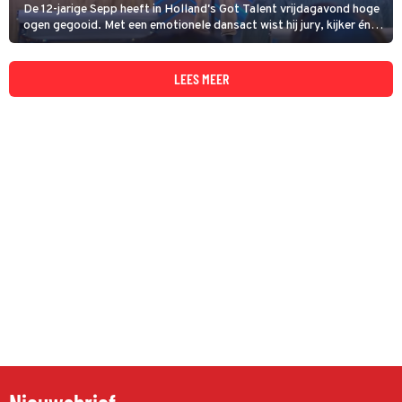
De 12-jarige Sepp heeft in Holland's Got Talent vrijdagavond hoge
ogen gegooid. Met een emotionele dansact wist hij jury, kijker én
presentatoren Jamai en Buddy te ontroeren.
LEES MEER