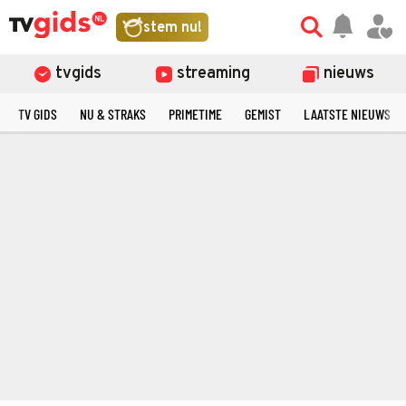
stem nu!
tvgids
streaming
nieuws
TV GIDS
NU & STRAKS
PRIMETIME
GEMIST
LAATSTE NIEUWS