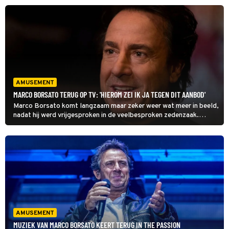
AMUSEMENT
MARCO BORSATO TERUG OP TV: 'HIEROM ZEI IK JA TEGEN DIT AANBOD'
Marco Borsato komt langzaam maar zeker weer wat meer in beeld,
nadat hij werd vrijgesproken in de veelbesproken zedenzaak.
Onlangs verscheen de zanger al voor de camera van NH Nieuws bij
een voetbalwedstrijd van AZ in Polen en zeer binnenkort zal hij te
zien zijn in een Belgisch tv-programma.
AMUSEMENT
MUZIEK VAN MARCO BORSATO KEERT TERUG IN THE PASSION