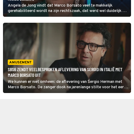
Angela de Jong vindt dat Marco Borsato veel te makkelijk
gerehabiliteerd wordt na zijn rechtszaak, dat werd wel duidelijk na
haar tirade daarover in Pauw & De Wit woensdagavond.
AMUSEMENT
SBS6 ZENDT VEELBESPROKEN AFLEVERING VAN SERGIO IN ITALIË MET
MARCO BORSATO UIT
We kunnen er niet omheen: de aflevering van Sergio Herman met
Marco Borsato. De zanger dook na jarenlange stilte voor het eerst
weer op in een Vlaams tv-programma. Videoland-kijkers kunnen de
special al zien, maar ook op tv wordt de
aflevering binnenkort uitgezonden.