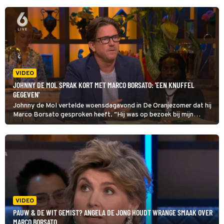
VIDEO
JOHNNY DE MOL SPRAK KORT MET MARCO BORSATO: 'EEN KNUFFEL
GEGEVEN'
Johnny de Mol vertelde woensdagavond in De Oranjezomer dat hij
Marco Borsato gesproken heeft. "Hij was op bezoek bij mijn
buurman en beste vriend. Hij is de baas bij Universal. Dus ze
hadden een gesprek met zijn tweeën en ik wist dat hij er was."
VIDEO
PAUW & DE WIT GEMIST? ANGELA DE JONG HOUDT WRANGE SMAAK OVER
MARCO BORSATO