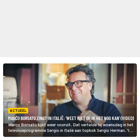
ACTUEEL
MARCO BORSATO ZINGT IN ITALIË: 'WEET NIET OF IK HET NOG KAN' (VIDEO)
Marco Borsato kijkt weer vooruit. Dat vertelde hij woensdag in het
televisieprogramma Sergio in Italië aan topkok Sergio Herman. 'Ik
denk dat ik de vrijheid weer voel om dingen te doen die ik leuk vind.'