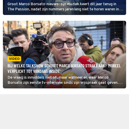
Groot Marco Borsato-nieuws: zijn muziek keert dit jaar terug in
The Passion, nadat zijn nummers jarenlang niet te horen waren in
het paasspektakel.
VIDEO
BIJ WELKE TALKSHOW SCHUIFT MARCO BORSATO STRAKS AAN? 'MOREEL
VERPLICHT TOT VANDAAG INSIDE'
De vraag is inmiddels niet of, maar wanneer en waar Marco
Borsato zijn eerste tv-interview sinds zijn vrijspraak gaat geven. In
Vandaag Inside voorspelt Tina Nijkamp bij welke talkshow de
zanger aanschuift, maar Johan Derksen vindt daar het zijne van.