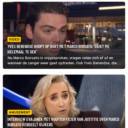
allemaal 'weer wat meer kunnen ademhalen'.
VIDEO
YVES BERENDSE HOOPT OP DUET MET MARCO BORSATO: 'LIJKT ME
HELEMAAL TE GEK'
Nu Marco Borsato is vrijgesproken, vragen velen zich af of en
wanneer de zanger weer gaat optreden. Ook Yves Berendse, die
niet bang is om in Shownieuws zijn hoop op een duet met Marco uit
te spreken.
AMUSEMENT
INTERVIEW EVA JINEK MET HOOFDOFFICIER VAN JUSTITIE OVER MARCO
BORSATO VERDEELT KIJKERS