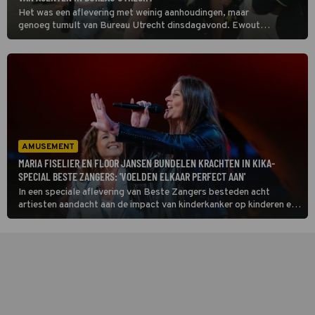
Het was een aflevering met weinig aanhoudingen, maar
genoeg tumult van Bureau Utrecht dinsdagavond. Ewout
Genemans ging weer op pad met de agenten in Utrecht en viel van
de ene verbazing in de andere.
AMUSEMENT
MARIA FISELIER EN FLOOR JANSEN BUNDELEN KRACHTEN IN KIKA-
SPECIAL BESTE ZANGERS: 'VOELDEN ELKAAR PERFECT AAN'
In een speciale aflevering van Beste Zangers besteden acht
artiesten aandacht aan de impact van kinderkanker op kinderen en
gezinnen. Mezzosopraan en KiKa-ambassadeur Maria Fiselier is
een van hen.