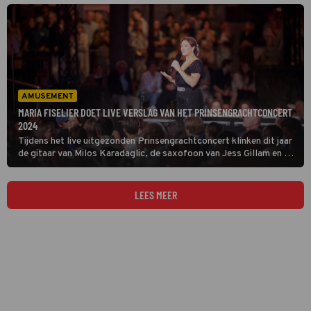
dan ook de aftrap voor de kerstperiode, met optredens van
diverse artiesten.
AMUSEMENT
MARIA FISELIER DOET LIVE VERSLAG VAN HET PRINSENGRACHTCONCERT
2024
Tijdens het live uitgezonden Prinsengrachtconcert klinken dit jaar
de gitaar van Milos Karadaglic, de saxofoon van Jess Gillam en de
accordeon van Ksenija Sidorova. Fuse verzorgt de muzikale
begeleiding.
LEES MEER