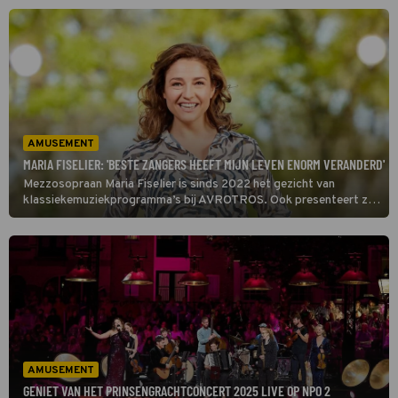
Stichting KiKa.
AMUSEMENT
MARIA FISELIER: 'BESTE ZANGERS HEEFT MIJN LEVEN ENORM VERANDERD'
Mezzosopraan Maria Fiselier is sinds 2022 het gezicht van
klassiekemuziekprogramma’s bij AVROTROS. Ook presenteert ze
het Prinsengrachtconcert. Ze voelt zich thuis in de spotlights.
‘Het podium heeft me altijd getrokken.’
AMUSEMENT
GENIET VAN HET PRINSENGRACHTCONCERT 2025 LIVE OP NPO 2