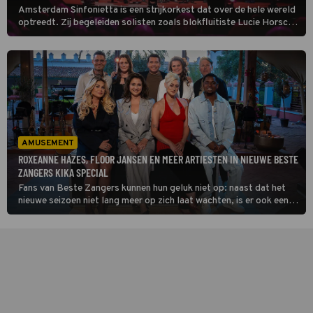
Amsterdam Sinfonietta is een strijkorkest dat over de hele wereld
optreedt. Zij begeleiden solisten zoals blokfluitiste Lucie Horsch
en countertenor John Holiday op het Prinsengrachtconcert 2025.
AMUSEMENT
ROXEANNE HAZES, FLOOR JANSEN EN MEER ARTIESTEN IN NIEUWE BESTE
ZANGERS KIKA SPECIAL
Fans van Beste Zangers kunnen hun geluk niet op: naast dat het
nieuwe seizoen niet lang meer op zich laat wachten, is er ook een
nieuwe Beste Zangers KiKa Special opgenomen, met
spraakmakende namen uit het programma.