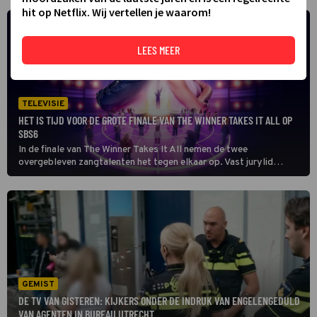
hit op Netflix. Wij vertellen je waarom!
LEES MEER
TELEVISIE
HET IS TIJD VOOR DE GROTE FINALE VAN THE WINNER TAKES IT ALL OP
SBS6
In de finale van The Winner Takes It All nemen de twee
overgebleven zangtalenten het tegen elkaar op. Vast jurylid
Waylon mag het Salomonsoordeel geven.
GEMIST
DE TV VAN GISTEREN: KIJKERS ONDER DE INDRUK VAN ENGELENGEDULD
VAN AGENTEN IN BUREAU UTRECHT