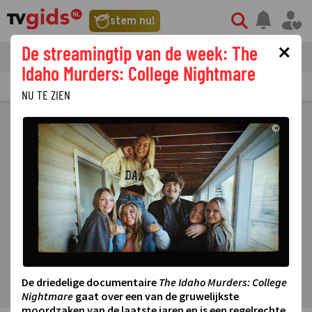
stem nu!
×
De streamingtip van de week: The
tvgids
streaming
nieuws
Idaho Murders: College Nightmare
TV GIDS
NU & STRAKS
PRIMETIME
GEMIST
LAATSTE NIEUWS
NU TE ZIEN
©
De driedelige documentaire
The Idaho Murders: College
Nightmare
gaat over een van de gruwelijkste
moordzaken van de laatste jaren en is een regelrechte