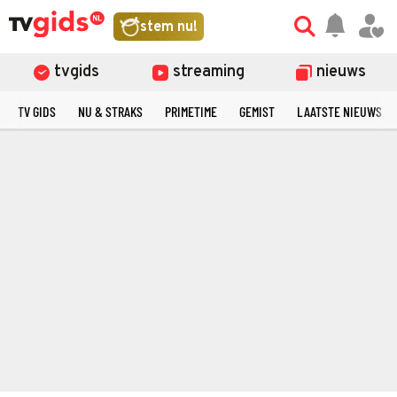
stem nu!
tvgids
streaming
nieuws
TV GIDS
NU & STRAKS
PRIMETIME
GEMIST
LAATSTE NIEUWS