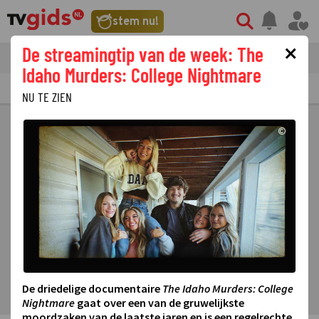
stem nu!
×
De streamingtip van de week: The
tvgids
streaming
nieuws
Idaho Murders: College Nightmare
TV GIDS
NU & STRAKS
PRIMETIME
GEMIST
LAATSTE NIEUWS
NU TE ZIEN
©
De driedelige documentaire
The Idaho Murders: College
Nightmare
gaat over een van de gruwelijkste
moordzaken van de laatste jaren en is een regelrechte