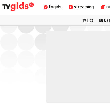
tvgids
streaming
n
TV GIDS
NU & S