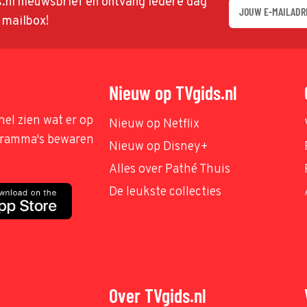
ds.nl nieuwsbrief en ontvang iedere dag
w mailbox!
Nieuw op TVgids.nl
nel zien wat er op
Nieuw op Netflix
ogramma's bewaren
Nieuw op Disney+
Alles over Pathé Thuis
De leukste collecties
Over TVgids.nl