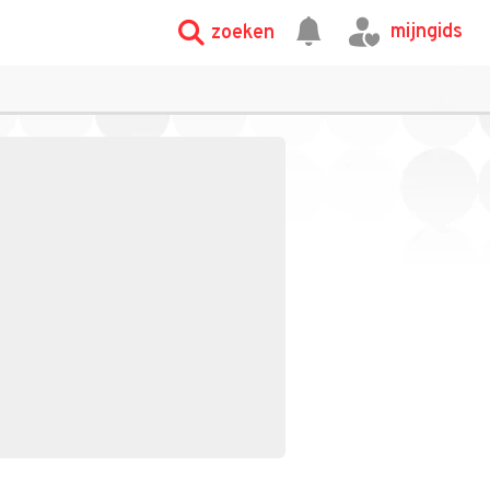
mijngids
zoeken