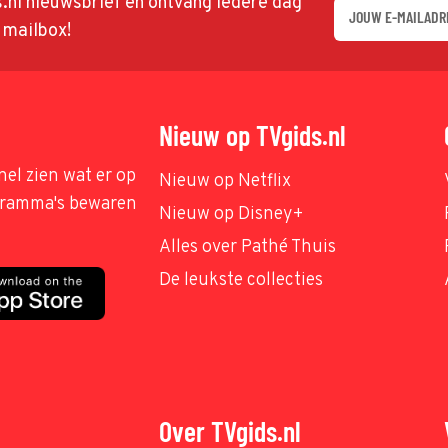
ds.nl nieuwsbrief en ontvang iedere dag
w mailbox!
Nieuw op TVgids.nl
nel zien wat er op
Nieuw op Netflix
ogramma's bewaren
Nieuw op Disney+
Alles over Pathé Thuis
De leukste collecties
Over TVgids.nl