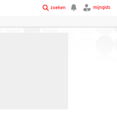
mijngids
zoeken