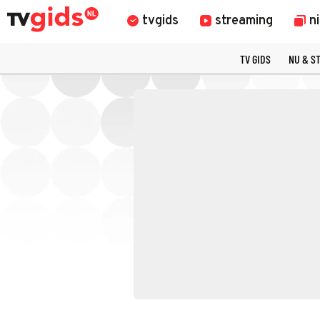
tvgids
streaming
n
TV GIDS
NU & S