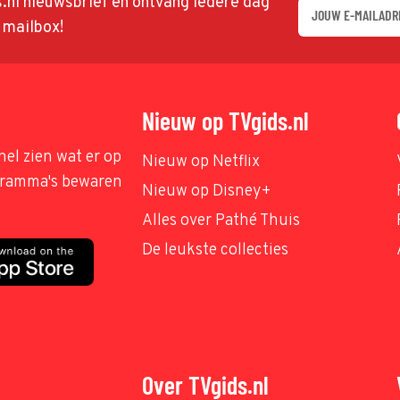
ds.nl nieuwsbrief en ontvang iedere dag
w mailbox!
Nieuw op TVgids.nl
nel zien wat er op
Nieuw op Netflix
ogramma's bewaren
Nieuw op Disney+
Alles over Pathé Thuis
De leukste collecties
Over TVgids.nl