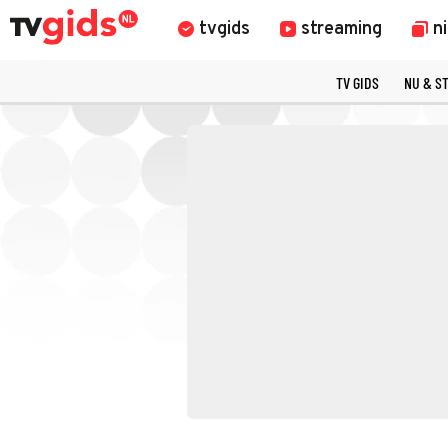
tvgids
streaming
n
TV GIDS
NU & S