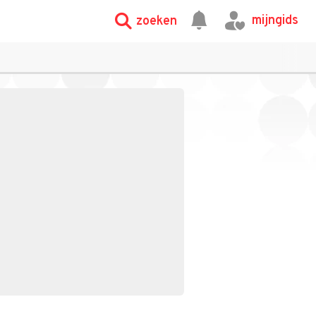
mijngids
zoeken