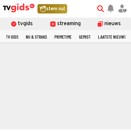
stem nu!
tvgids
streaming
nieuws
TV GIDS
NU & STRAKS
PRIMETIME
GEMIST
LAATSTE NIEUWS