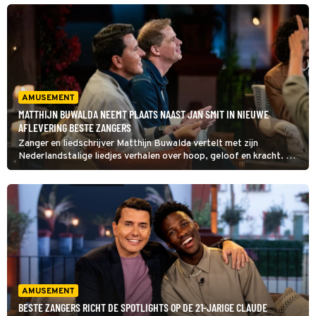
zijn officiële tv-debuut.
AMUSEMENT
MATTHIJN BUWALDA NEEMT PLAATS NAAST JAN SMIT IN NIEUWE
AFLEVERING BESTE ZANGERS
Zanger en liedschrijver Matthijn Buwalda vertelt met zijn
Nederlandstalige liedjes verhalen over hoop, geloof en kracht. Na
vijf uitverkochte theatertours leent hij zijn zelfgeschreven
nummers in deze aflevering van Beste Zangers uit aan zijn
medezangers.
AMUSEMENT
BESTE ZANGERS RICHT DE SPOTLIGHTS OP DE 21-JARIGE CLAUDE