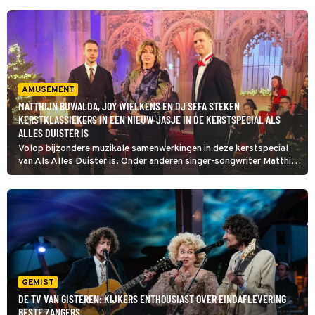
AMUSEMENT
MATTHIJN BUWALDA, JOY WIELKENS EN DJ SEFA STEKEN
KERSTKLASSIEKERS IN EEN NIEUW JASJE IN DE KERSTSPECIAL ALS
ALLES DUISTER IS
Volop bijzondere muzikale samenwerkingen in deze kerstspecial
van Als Alles Duister is. Onder anderen singer-songwriter Matthijn
Buwalda, actrice Joy Wielkens en dj Sefa steken kerstklassiekers
in een nieuwe jas. Annemiek Schrijver presenteert.
GEMIST
DE TV VAN GISTEREN: KIJKERS ENTHOUSIAST OVER EINDAFLEVERING
BESTE ZANGERS