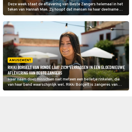
Deze week staat de aflevering van Beste Zangers helemaal in het
teken van Hannah Mae. Zij hoopt dat mensen na haar deelname
haar hoofd aan haar liedjes gaan koppelen.
AMUSEMENT
RIKKI BORGELT VAN RONDÉ LAAT ZICH VERRASSEN IN EEN GLOEDNIEUWE
AFLEVERING VAN BESTE ZANGERS
Haar naam doet misschien niet meteen een belletje rinkelen, die
van haar band waarschijnlijk wel. Rikki Borgelt is zangeres van
Rondé en met de band scoorde ze hits als 'Bright eyes', 'Love
myself' en 'Hard to say goodbye'. In deze aflevering van Beste
Zangers staat ze centraal.