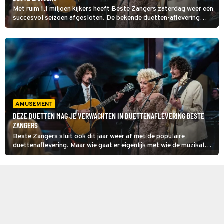
Met ruim 1,1 miljoen kijkers heeft Beste Zangers zaterdag weer een
succesvol seizoen afgesloten. De bekende duetten-aflevering
stond op de planning en het programma wint daarmee de avond.
AMUSEMENT
DEZE DUETTEN MAG JE VERWACHTEN IN DUETTENAFLEVERING BESTE
ZANGERS
Beste Zangers sluit ook dit jaar weer af met de populaire
duettenaflevering. Maar wie gaat er eigenlijk met wie de muzikale
krachten bundelen? Wij stellen de combinaties hieronder aan je
voor.