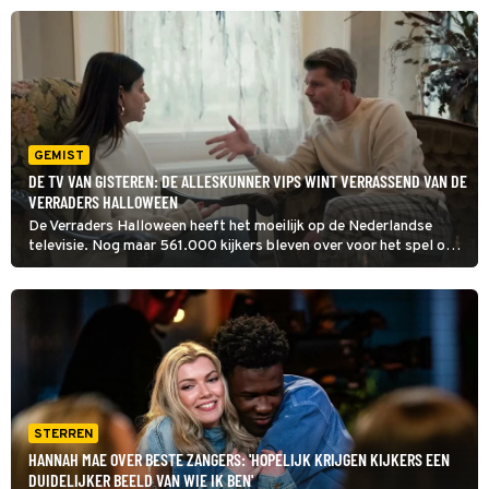
ontdekken welk programma klaarstaat om het muziekavontuur
met Jan Smit op te volgen.
GEMIST
DE TV VAN GISTEREN: DE ALLESKUNNER VIPS WINT VERRASSEND VAN DE
VERRADERS HALLOWEEN
De Verraders Halloween heeft het moeilijk op de Nederlandse
televisie. Nog maar 561.000 kijkers bleven over voor het spel op
televisie. De Alleskunner VIPS stijgt er zelfs bovenuit met
572.000 mensen voor de buis.
STERREN
HANNAH MAE OVER BESTE ZANGERS: 'HOPELIJK KRIJGEN KIJKERS EEN
DUIDELIJKER BEELD VAN WIE IK BEN'