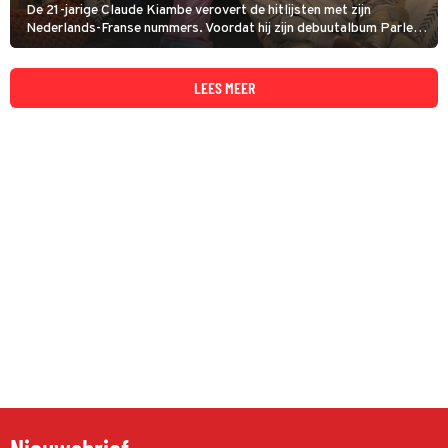
De 21-jarige Claude Kiambe verovert de hitlijsten met zijn
Nederlands-Franse nummers. Voordat hij zijn debuutalbum Parler
Français met het grote publiek deelt, duiken zijn collega-zangers in
Beste Zangers in zijn repertoire.
LEES MEER