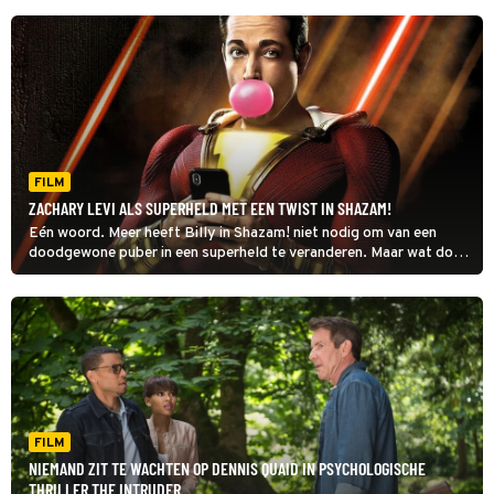
FILM
ZACHARY LEVI ALS SUPERHELD MET EEN TWIST IN SHAZAM!
Eén woord. Meer heeft Billy in Shazam! niet nodig om van een
doodgewone puber in een superheld te veranderen. Maar wat doet
hij met die superkrachten?
FILM
NIEMAND ZIT TE WACHTEN OP DENNIS QUAID IN PSYCHOLOGISCHE
THRILLER THE INTRUDER