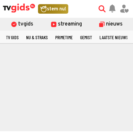
stem nu!
tvgids
streaming
nieuws
TV GIDS
NU & STRAKS
PRIMETIME
GEMIST
LAATSTE NIEUWS