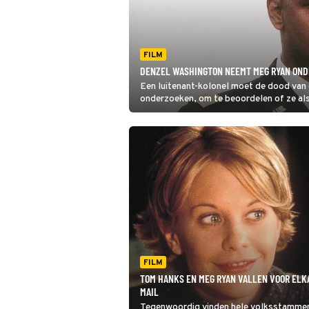
FILM
DENZEL WASHINGTON NEEMT MEG RYAN ONDE
Een luitenant-kolonel moet de dood van
onderzoeken, om te beoordelen of ze als
Courage Under Fire.
FILM
TOM HANKS EN MEG RYAN VALLEN VOOR ELKA
MAIL
Tegenwoordig vinden hele volksstammen