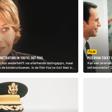
FILM
ETDATING IN YOU'VE GOT MAIL
MEG RYAN ZOEKT 
hun wederhelft via allerhande datingapps, maar
Kan een jarenla
n de kinderschoenen. In de film You've Got Mail zie
liefdesrelatie?
Sally... om draai