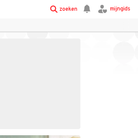
mijngids
zoeken