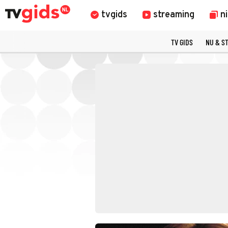
tvgids
streaming
n
TV GIDS
NU & S