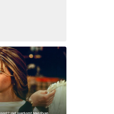
g woont? Het overkomt Meg Ryan