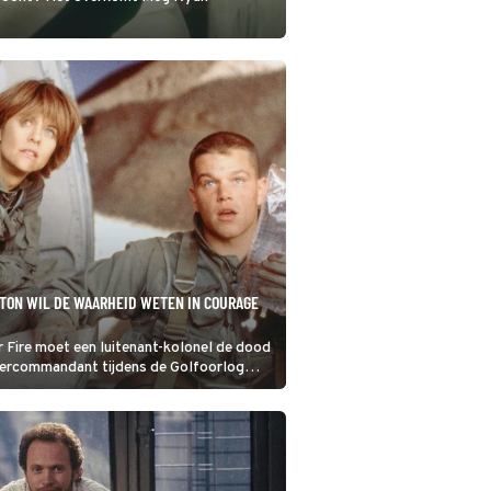
TON WIL DE WAARHEID WETEN IN COURAGE
 Fire moet een luitenant-kolonel de dood
tercommandant tijdens de Golfoorlog
te beoordelen of zij als eerste vrouw de
verdient.