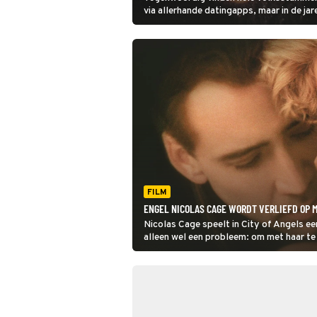
via allerhande datingapps, maar in de ja
internetdating nog in de kinderschoenen.
naar You've Got Mail.
FILM
ENGEL NICOLAS CAGE WORDT VERLIEFD OP M
Nicolas Cage speelt in City of Angels ee
alleen wel een probleem: om met haar te 
worden.