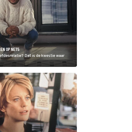
IEN OP NET5
iefdesrelatie? Dat is de kwestie waar