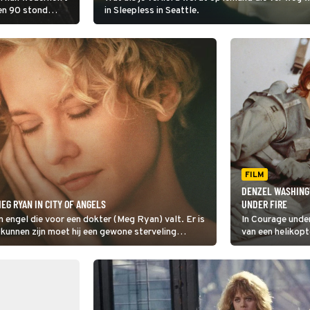
ren 90 stond
in Sleepless in Seattle.
 Kijk maar
FILM
DENZEL WASHING
EG RYAN IN CITY OF ANGELS
UNDER FIRE
n engel die voor een dokter (Meg Ryan) valt. Er is
In Courage under
kunnen zijn moet hij een gewone sterveling
van een helikop
onderzoeken, om 
Medal of Honor 