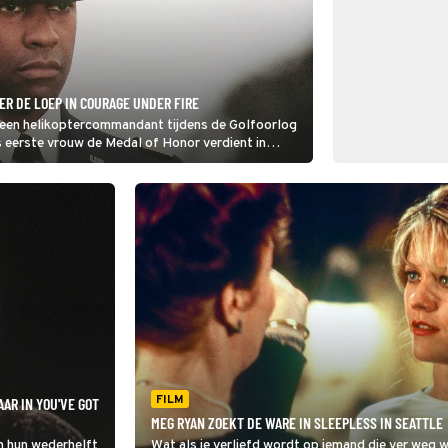
R DE LOEP IN COURAGE UNDER FIRE
 een helikoptercommandant tijdens de Golfoorlog
 eerste vrouw de Medal of Honor verdient in
FILM
AR IN YOU'VE GOT
MEG RYAN ZOEKT DE WARE IN SLEEPLESS IN SEATTLE
 hun wederhelft
Wat als je verliefd wordt op iemand die ver we