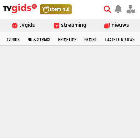
stem nu!
tvgids
streaming
nieuws
TV GIDS
NU & STRAKS
PRIMETIME
GEMIST
LAATSTE NIEUWS