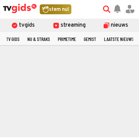
stem nu!
tvgids
streaming
nieuws
TV GIDS
NU & STRAKS
PRIMETIME
GEMIST
LAATSTE NIEUWS