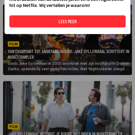
hit op Netflix. Wij vertellen je waarom!
LEES MEER
FILM
VAN CHARMANT TOT ANGSTAANJAGEND: JAKE GYLLENHAAL SCHITTERT IN
NIGHTCRAWLER
Sinds Jake Gyllenhaal in 2001 doorbrak met zijn hoofdrol in Donnie
Darko, speelde hij veel gedurfde rollen. Met Nightcrawler voegde
hij er weer een toe aan zijn toch al indrukwekkende palmares.
FILM
JAKE GYLLENHAAL BEZORGT JE KOUDE RILLINGEN IN NIGHTCRAWLER