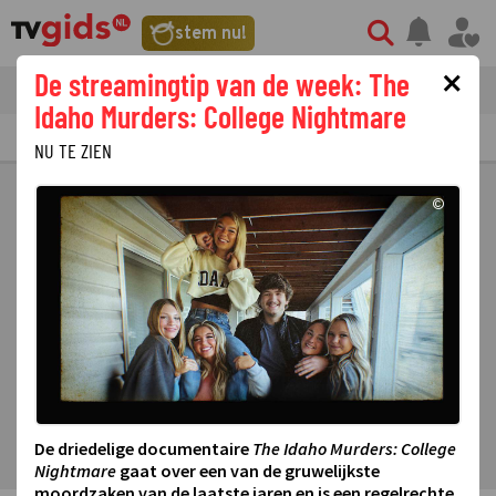
stem nu!
×
De streamingtip van de week: The
tvgids
streaming
nieuws
Idaho Murders: College Nightmare
TV GIDS
NU & STRAKS
PRIMETIME
GEMIST
LAATSTE NIEUWS
NU TE ZIEN
©
De driedelige documentaire
The Idaho Murders: College
Nightmare
gaat over een van de gruwelijkste
moordzaken van de laatste jaren en is een regelrechte