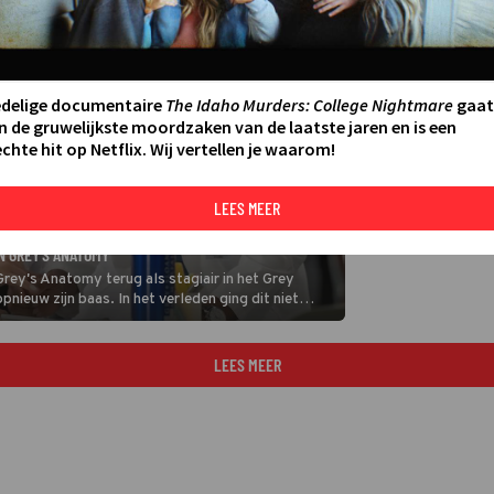
edelige documentaire
The Idaho Murders: College Nightmare
gaat
n de gruwelijkste moordzaken van de laatste jaren en is een
chte hit op Netflix. Wij vertellen je waarom!
LEES MEER
N GREY'S ANATOMY
Grey's Anatomy terug als stagiair in het Grey
pnieuw zijn baas. In het verleden ging dit niet
ze nu wél kunnen samenwerken.
LEES MEER