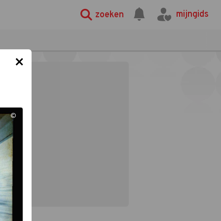
mijngids
zoeken
×
©