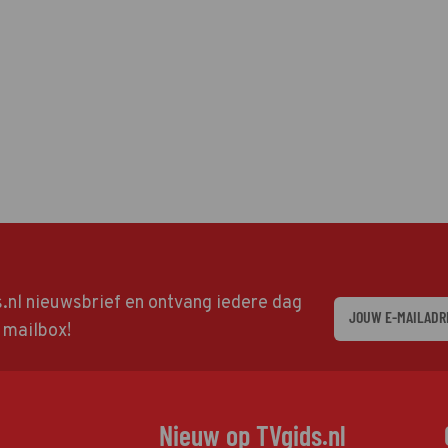
ds.nl nieuwsbrief en ontvang iedere dag
w mailbox!
Nieuw op TVgids.nl