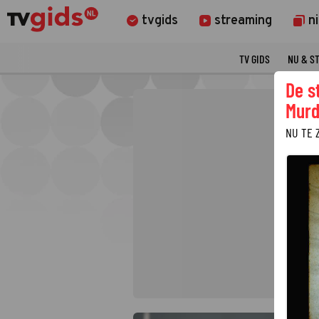
tvgids
streaming
n
TV GIDS
NU & S
De s
Murd
NU TE 