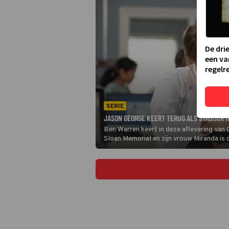
De dri
een va
regelre
SERIE
JASON GEORGE KEERT TERUG ALS STAGIAIR I
Ben Warren keert in deze aflevering van 
Sloan Memorial en zijn vrouw Miranda is o
goed, maar Ben is ervan overtuigd dat 