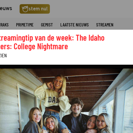
ieuws
stem nu!
TRAKS
PRIMETIME
GEMIST
LAATSTE NIEUWS
STREAMEN
treamingtip van de week: The Idaho
ers: College Nightmare
ZIEN