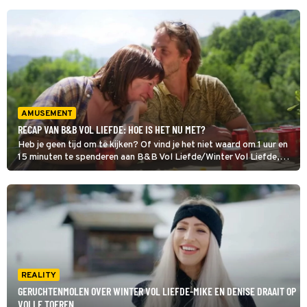
AMUSEMENT
RECAP VAN B&B VOL LIEFDE: HOE IS HET NU MET?
Heb je geen tijd om te kijken? Of vind je het niet waard om 1 uur en
15 minuten te spenderen aan B&B Vol Liefde/Winter Vol Liefde,
maar wil je wel mee kunnen praten maandag bij het
koffiezetapparaat? Wij zetten alle bekendmakingen van de 'Hoe is
het nu met'-aflevering voor je op een rijtje. Let op: Dit artikel barst
dus van de spoilers.
REALITY
GERUCHTENMOLEN OVER WINTER VOL LIEFDE-MIKE EN DENISE DRAAIT OP
VOLLE TOEREN