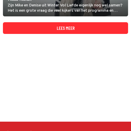
Zijn Mike en Denise uit Winter Vol Liefde eigenlijk nog wel samen?
Het is een grote vraag die veel kijkers van het programma en
reality tv-lovers nog bezighoudt. Mike koos in het programma
voor Antine, maar later ontstond een relatie met Denise, maar of
dat nog wel zo is...
LEES MEER