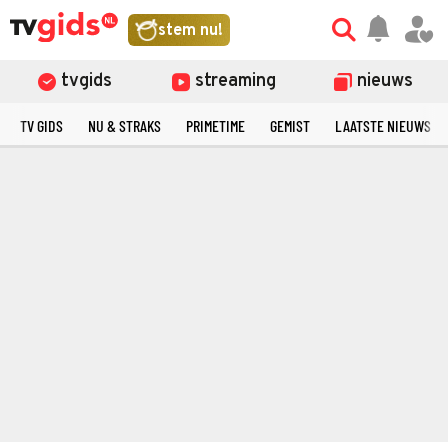
stem nu!
tvgids
streaming
nieuws
TV GIDS
NU & STRAKS
PRIMETIME
GEMIST
LAATSTE NIEUWS