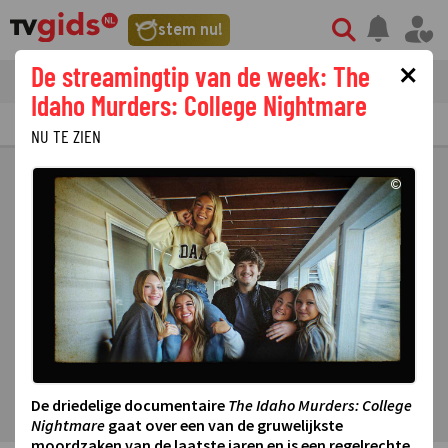
stem nu!
×
De streamingtip van de week: The
tvgids
streaming
nieuws
Idaho Murders: College Nightmare
TV GIDS
NU & STRAKS
PRIMETIME
GEMIST
LAATSTE NIEUWS
NU TE ZIEN
©
De driedelige documentaire
The Idaho Murders: College
Nightmare
gaat over een van de gruwelijkste
moordzaken van de laatste jaren en is een regelrechte