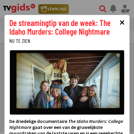
stem nu!
×
De streamingtip van de week: The
tvgids
streaming
nieuws
Idaho Murders: College Nightmare
TV GIDS
NU & STRAKS
PRIMETIME
GEMIST
LAATSTE NIEUWS
NU TE ZIEN
©
De driedelige documentaire
The Idaho Murders: College
Nightmare
gaat over een van de gruwelijkste
moordzaken van de laatste jaren en is een regelrechte