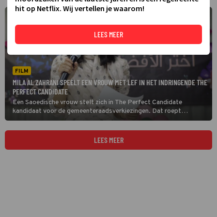
hit op Netflix. Wij vertellen je waarom!
LEES MEER
FILM
MILA AL ZAHRANI SPEELT EEN VROUW MET LEF IN HET INDRINGENDE THE
PERFECT CANDIDATE
Een Saoedische vrouw stelt zich in The Perfect Candidate
kandidaat voor de gemeenteraadsverkiezingen. Dat roept
veel weerstand op.
LEES MEER