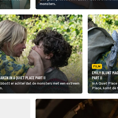
monsters.
FILM
EMILY BLUNT MAG
KEN IN A QUIET PLACE PART II
PART II
e Abbott er achter dat de monsters met een extreem
In A Quiet Place
n.
Place, komt de f
monsters met ee
dreiging zijn.