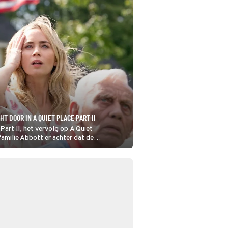
T DOOR IN A QUIET PLACE PART II
 Part II, het vervolg op A Quiet
amilie Abbott er achter dat de
n extreem gevoelig gehoor niet de enige