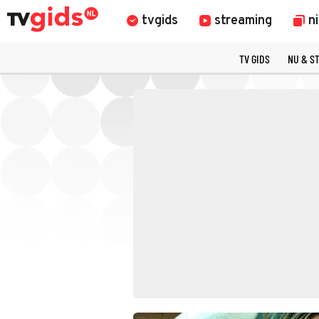
tvgids
streaming
n
TV GIDS
NU & S