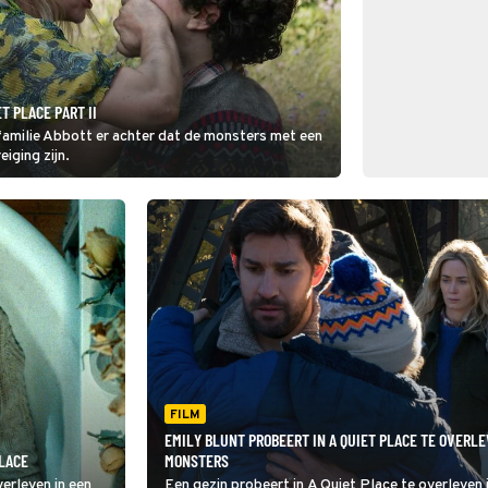
T PLACE PART II
 familie Abbott er achter dat de monsters met een
iging zijn.
FILM
EMILY BLUNT PROBEERT IN A QUIET PLACE TE OVERL
PLACE
MONSTERS
verleven in een
Een gezin probeert in A Quiet Place te overleven