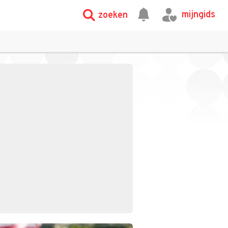
mijngids
zoeken