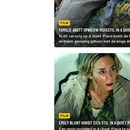
FILM
FAMILIE ABOTT OPNIEUW MUISSTIL IN A QUIE
In dit vervolg op A Quiet Place komt de
extreem gevoelig gehoor niet de enige dre
FILM
EMILY BLUNT HOUDT ZICH STIL IN A QUIET 
Een gezin probeert in A Quiet Place te o