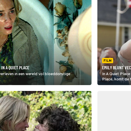
FILM
 IN A QUIET PLACE
EMILY BLUNT VECH
verleven in een wereld vol bloeddorstige
In A Quiet Place
Place, komt de f
monsters met ee
dreiging zijn.